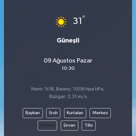
°
31
Güneşli
09 Ağustos Pazar
10:30
Nem: %18, Basınç: 1006 hpa hPa,
Rüzgar: 2.31 m/s
Baykan
Eruh
Kurtalan
Merkez
Pervari
Şirvan
Tillo