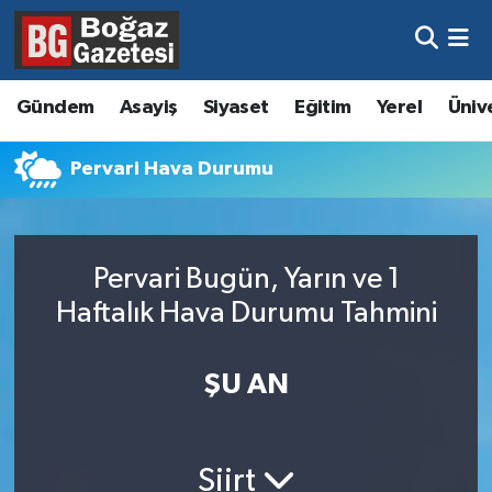
Asayiş
Hava Durumu
Gündem
Asayiş
Siyaset
Eğitim
Yerel
Üniv
Eğitim
Trafik Durumu
Pervari Hava Durumu
Ekonomi
Süper Lig Puan Durumu ve Fikstür
Gündem
Tüm Manşetler
Pervari Bugün, Yarın ve 1
Kültür ve Sanat
Son Dakika Haberleri
Haftalık Hava Durumu Tahmini
Magazin
Haber Arşivi
ŞU AN
Resmi İlanlar
Sağlık
Siirt