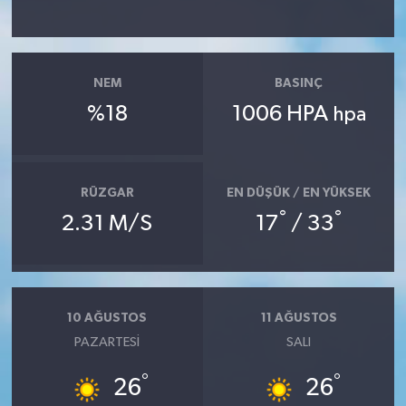
NEM
BASINÇ
%18
1006 HPA
hpa
RÜZGAR
EN DÜŞÜK / EN YÜKSEK
°
°
2.31 M/S
17
/ 33
10 AĞUSTOS
11 AĞUSTOS
PAZARTESI
SALI
°
°
26
26