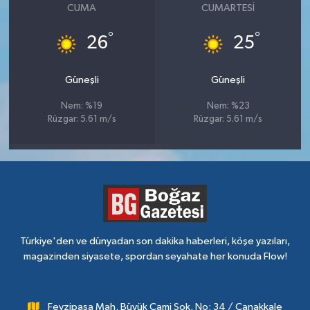
CUMA
CUMARTESI
°
°
26
25
Güneşli
Güneşli
Nem: %19
Nem: %23
Rüzgar: 5.61 m/s
Rüzgar: 5.61 m/s
Türkiye'den ve dünyadan son dakika haberleri, köşe yazıları,
magazinden siyasete, spordan seyahate her konuda Flow!
Fevzipaşa Mah. Büyük Cami Sok. No: 34 / Çanakkale