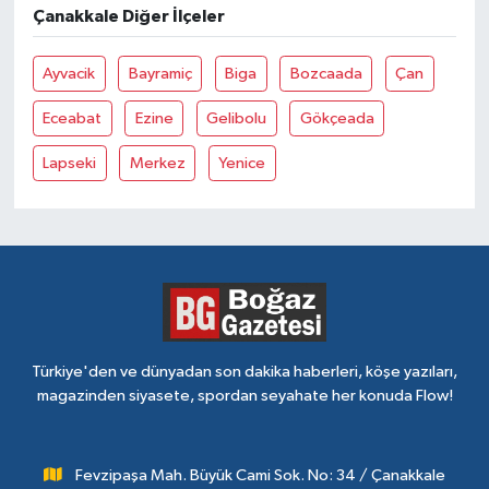
Çanakkale Diğer İlçeler
Ayvacik
Bayramiç
Biga
Bozcaada
Çan
Eceabat
Ezine
Gelibolu
Gökçeada
Lapseki
Merkez
Yenice
Türkiye'den ve dünyadan son dakika haberleri, köşe yazıları,
magazinden siyasete, spordan seyahate her konuda Flow!
Fevzipaşa Mah. Büyük Cami Sok. No: 34 / Çanakkale