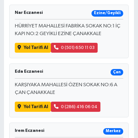
Nar Eczanesi
Ezine/Geyikli
HÜRRİYET MAHALLESİ FABRİKA SOKAK NO:1 İÇ
KAPI NO:2 GEYİKLİ EZİNE ÇANAKKALE
Yol Tarifi Al
0 (501) 650 11 03
Eda Eczanesi
Çan
KARŞIYAKA MAHALLESİ ÖZEN SOKAK NO:6 A
ÇAN ÇANAKKALE
Yol Tarifi Al
0 (286) 416 06 04
Irem Eczanesi
Merkez