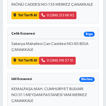
INÖNÜ CADDESI NO:135 MERKEZ ÇANAKKALE
Yol Tarifi Al
0 (286) 213 06 92
Çelik Eczanesi
Biga
Sakarya Mahallesi Çan Caddesi NO:65 BİGA
ÇANAKKALE
Yol Tarifi Al
0 (286) 316 57 51
Idil Eczanesi
Merkez
KEMALPAŞA MAH. CUMHURİYET BULVARI
NO:51 1 MEYDANİ PASTANESİ YANI MERKEZ
ÇANAKKALE