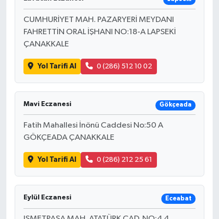
CUMHURİYET MAH. PAZARYERİ MEYDANI
FAHRETTİN ORAL İŞHANI NO:18-A LAPSEKİ
ÇANAKKALE
Yol Tarifi Al
0 (286) 512 10 02
Mavi Eczanesi
Gökçeada
Fatih Mahallesi İnönü Caddesi No:50 A
GÖKÇEADA ÇANAKKALE
Yol Tarifi Al
0 (286) 212 25 61
Eylül Eczanesi
Eceabat
ISMETPASA MAH. ATATÜRK CAD. NO:4 4