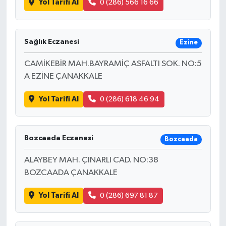
Yol Tarifi Al
0 (286) 566 16 66
Sağlık Eczanesi
Ezine
CAMİKEBİR MAH.BAYRAMİÇ ASFALTI SOK. NO:5
A EZİNE ÇANAKKALE
Yol Tarifi Al
0 (286) 618 46 94
Bozcaada Eczanesi
Bozcaada
ALAYBEY MAH. ÇINARLI CAD. NO:38
BOZCAADA ÇANAKKALE
Yol Tarifi Al
0 (286) 697 81 87