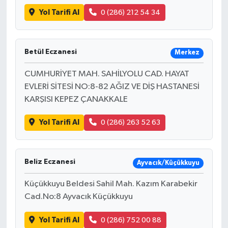
Yol Tarifi Al
0 (286) 212 54 34
Betül Eczanesi
Merkez
CUMHURİYET MAH. SAHİLYOLU CAD. HAYAT
EVLERİ SİTESİ NO:8-82 AĞIZ VE DİŞ HASTANESİ
KARŞISI KEPEZ ÇANAKKALE
Yol Tarifi Al
0 (286) 263 52 63
Beliz Eczanesi
Ayvacık/Küçükkuyu
Küçükkuyu Beldesi Sahil Mah. Kazım Karabekir
Cad.No:8 Ayvacık Küçükkuyu
Yol Tarifi Al
0 (286) 752 00 88