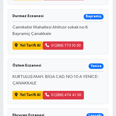
Durmaz Eczanesi
Bayramiç
Camikebir Mahallesi Ahihızır sokak no:6
Bayramiç Çanakkale
Yol Tarifi Al
0 (286) 773 10 30
Özlem Eczanesi
Yenice
KURTULUŞ MAH. BİGA CAD. NO:10 A YENİCE-
ÇANAKKALE
Yol Tarifi Al
0 (286) 474 41 30
Ebrucan Eczanesi
Lapseki