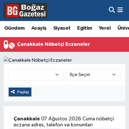
Asayiş
Hava Durumu
Gündem
Asayiş
Siyaset
Eğitim
Yerel
Üniv
Eğitim
Trafik Durumu
Çanakkale Nöbetçi Eczaneler
Ekonomi
Süper Lig Puan Durumu ve Fikstür
Gündem
Tüm Manşetler
Kültür ve Sanat
Son Dakika Haberleri
Paylaş
Magazin
Haber Arşivi
Resmi İlanlar
Çanakkale
07 Ağustos 2026 Cuma nöbetçi
Sağlık
eczane adres, telefon ve konumları