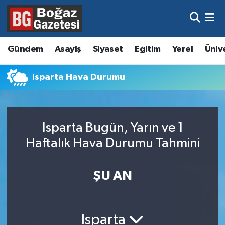
Asayiş
Hava Durumu
Gündem
Asayiş
Siyaset
Eğitim
Yerel
Üniv
Eğitim
Trafik Durumu
Isparta Hava Durumu
Ekonomi
Süper Lig Puan Durumu ve Fikstür
Gündem
Tüm Manşetler
Isparta Bugün, Yarın ve 1
Kültür ve Sanat
Son Dakika Haberleri
Haftalık Hava Durumu Tahmini
Magazin
Haber Arşivi
ŞU AN
Resmi İlanlar
Sağlık
Isparta