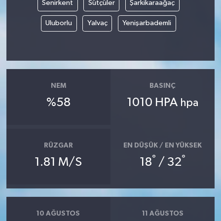
Senirkent
Sütçüler
Şarkikaraağaç
Uluborlu
Yalvaç
Yenişarbademli
NEM
BASINÇ
%58
1010 HPA
hpa
RÜZGAR
EN DÜŞÜK / EN YÜKSEK
°
°
1.81 M/S
18
/ 32
10 AĞUSTOS
11 AĞUSTOS