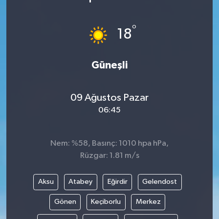
°
18
Güneşli
09 Ağustos Pazar
06:45
Nem: %58, Basınç: 1010 hpa hPa,
Rüzgar: 1.81 m/s
Aksu
Atabey
Eğirdir
Gelendost
Gönen
Keçiborlu
Merkez