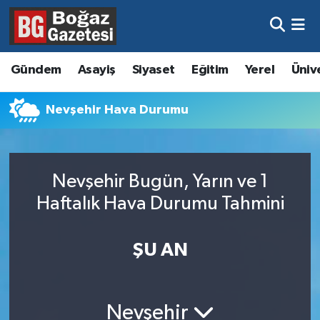
Asayiş
Hava Durumu
Gündem
Asayiş
Siyaset
Eğitim
Yerel
Üniv
Eğitim
Trafik Durumu
Nevşehir Hava Durumu
Ekonomi
Süper Lig Puan Durumu ve Fikstür
Gündem
Tüm Manşetler
Nevşehir Bugün, Yarın ve 1
Kültür ve Sanat
Son Dakika Haberleri
Haftalık Hava Durumu Tahmini
Magazin
Haber Arşivi
ŞU AN
Resmi İlanlar
Sağlık
Nevşehir