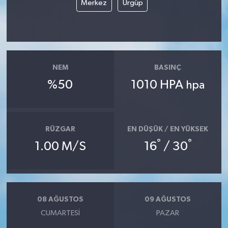
Merkez
Ürgüp
NEM
BASINÇ
%50
1010 HPA
hpa
RÜZGAR
EN DÜŞÜK / EN YÜKSEK
°
°
1.00 M/S
16
/ 30
08 AĞUSTOS
09 AĞUSTOS
CUMARTESI
PAZAR