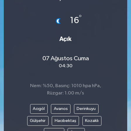
°
16
Açık
07 Ağustos Cuma
04:30
Nem: %50, Basınç: 1010 hpa hPa,
Rüzgar: 1.00 m/s
Acıgöl
Avanos
Derinkuyu
Gülşehir
Hacıbektaş
Kozaklı