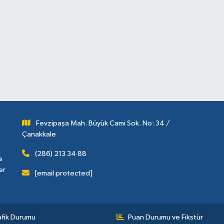
Fevzipaşa Mah. Büyük Cami Sok. No: 34 /
Çanakkale
(286) 213 34 88
e
er
[email protected]
afik Durumu
Puan Durumu ve Fikstür