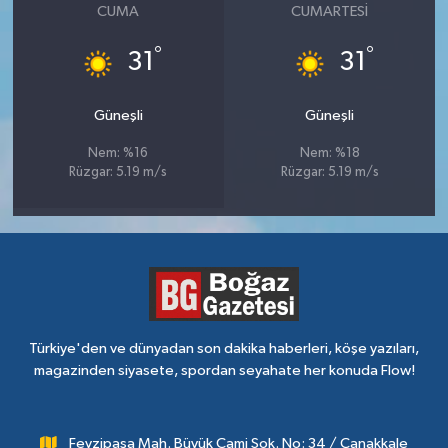
CUMA
CUMARTESI
°
°
31
31
Güneşli
Güneşli
Nem: %16
Nem: %18
Rüzgar: 5.19 m/s
Rüzgar: 5.19 m/s
Türkiye'den ve dünyadan son dakika haberleri, köşe yazıları,
magazinden siyasete, spordan seyahate her konuda Flow!
Fevzipaşa Mah. Büyük Cami Sok. No: 34 / Çanakkale