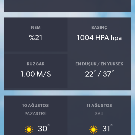
NEM
BASINÇ
%21
1004 HPA
hpa
RÜZGAR
EN DÜŞÜK / EN YÜKSEK
°
°
1.00 M/S
22
/ 37
10 AĞUSTOS
11 AĞUSTOS
PAZARTESI
SALI
°
°
30
31