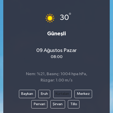
°
30
Güneşli
09 Ağustos Pazar
08:00
Nem: %21, Basınç: 1004 hpa hPa,
Rüzgar: 1.00 m/s
Baykan
Eruh
Kurtalan
Merkez
Pervari
Şirvan
Tillo