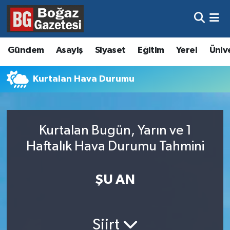
Asayiş
Hava Durumu
Gündem
Asayiş
Siyaset
Eğitim
Yerel
Üniv
Eğitim
Trafik Durumu
Kurtalan Hava Durumu
Ekonomi
Süper Lig Puan Durumu ve Fikstür
Gündem
Tüm Manşetler
Kurtalan Bugün, Yarın ve 1
Kültür ve Sanat
Son Dakika Haberleri
Haftalık Hava Durumu Tahmini
Magazin
Haber Arşivi
ŞU AN
Resmi İlanlar
Sağlık
Siirt