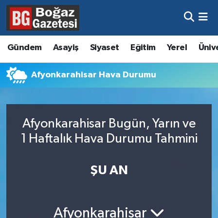
Asayiş
Hava Durumu
Gündem
Asayiş
Siyaset
Eğitim
Yerel
Üniv
Eğitim
Trafik Durumu
Afyonkarahisar Hava Durumu
Ekonomi
Süper Lig Puan Durumu ve Fikstür
Gündem
Tüm Manşetler
Afyonkarahisar Bugün, Yarın ve
Kültür ve Sanat
Son Dakika Haberleri
1 Haftalık Hava Durumu Tahmini
Magazin
Haber Arşivi
ŞU AN
Resmi İlanlar
Sağlık
Afyonkarahisar