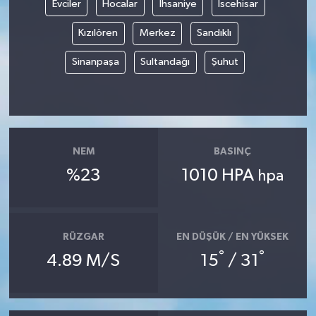
Evciler
Hocalar
İhsaniye
İscehisar
Kızılören
Merkez
Sandıklı
Sinanpaşa
Sultandağı
Şuhut
NEM
BASINÇ
%23
1010 HPA
hpa
RÜZGAR
EN DÜŞÜK / EN YÜKSEK
°
°
4.89 M/S
15
/ 31