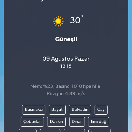
°
30
Güneşli
09 Ağustos Pazar
13:15
Nem: %23, Basınç: 1010 hpa hPa,
Rüzgar: 4.89 m/s
Başmakçı
Bayat
Bolvadin
Çay
Çobanlar
Dazkırı
Dinar
Emirdağ