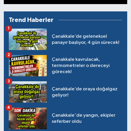
Trend Haberler
1
Çanakkale’de geleneksel
panayır başlıyor, 4 gün sürecek!
2
Çanakkale kavrulacak,
termometreler o dereceyi
görecek!
3
Çanakkale’de oraya doğalgaz
geliyor!
4
Çanakkale'de yangın, ekipler
seferber oldu