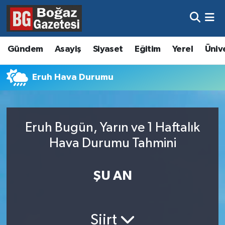
Asayiş
Hava Durumu
Gündem
Asayiş
Siyaset
Eğitim
Yerel
Üniv
Eğitim
Trafik Durumu
Eruh Hava Durumu
Ekonomi
Süper Lig Puan Durumu ve Fikstür
Gündem
Tüm Manşetler
Eruh Bugün, Yarın ve 1 Haftalık
Kültür ve Sanat
Son Dakika Haberleri
Hava Durumu Tahmini
Magazin
Haber Arşivi
ŞU AN
Resmi İlanlar
Sağlık
Siirt