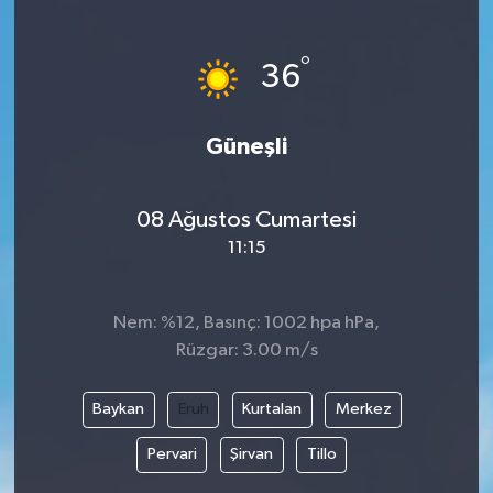
°
36
Güneşli
08 Ağustos Cumartesi
11:15
Nem: %12, Basınç: 1002 hpa hPa,
Rüzgar: 3.00 m/s
Baykan
Eruh
Kurtalan
Merkez
Pervari
Şirvan
Tillo