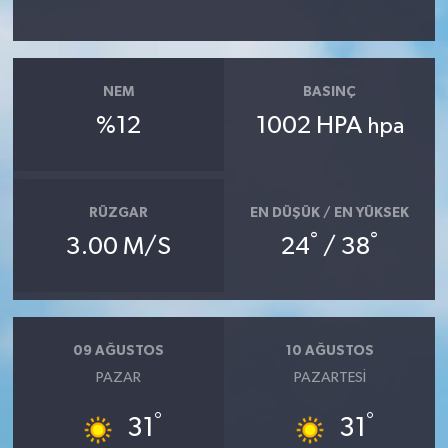
NEM
BASINÇ
%12
1002 HPA
hpa
RÜZGAR
EN DÜŞÜK / EN YÜKSEK
°
°
3.00 M/S
24
/ 38
09 AĞUSTOS
10 AĞUSTOS
PAZAR
PAZARTESI
°
°
31
31