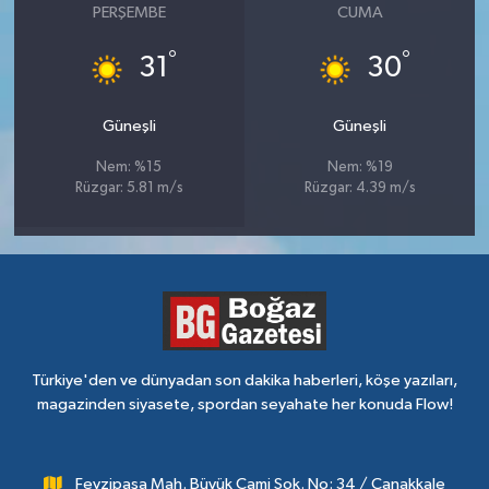
PERŞEMBE
CUMA
°
°
31
30
Güneşli
Güneşli
Nem: %15
Nem: %19
Rüzgar: 5.81 m/s
Rüzgar: 4.39 m/s
Türkiye'den ve dünyadan son dakika haberleri, köşe yazıları,
magazinden siyasete, spordan seyahate her konuda Flow!
Fevzipaşa Mah. Büyük Cami Sok. No: 34 / Çanakkale