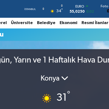
Foto 
EURO
°
34
55,0250
0.02
STERLİN
64,2398
0.2
erel
Üniversite
Belediye
Ekonomi
Resmi İlanlar
GRAM ALTIN
6513.94
0.32
mu
BİST100
13.768
48
BITCOIN
64.602,05
0.69
DOLAR
ün, Yarın ve 1 Haftalık Hava D
47,6006
0.06
Konya
°
31