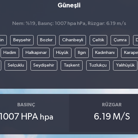
Güneşli
Nem: %19, Basınç: 1007 hpa hPa, Rüzgar: 6.19 m/s
in
Beyşehir
Bozkır
Cihanbeyli
Çeltik
Çumra
Hadim
Halkapınar
Hüyük
Ilgın
Kadınhanı
Karapı
Selçuklu
Seydişehir
Taşkent
Tuzlukçu
Yalıhüyük
BASINÇ
RÜZGAR
1007 HPA
6.19 M/S
hpa