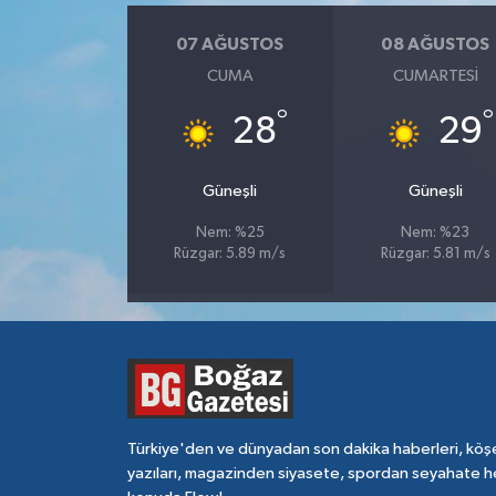
07 AĞUSTOS
08 AĞUSTOS
CUMA
CUMARTESI
°
°
28
29
Güneşli
Güneşli
Nem: %25
Nem: %23
Rüzgar: 5.89 m/s
Rüzgar: 5.81 m/s
Türkiye'den ve dünyadan son dakika haberleri, köş
yazıları, magazinden siyasete, spordan seyahate h