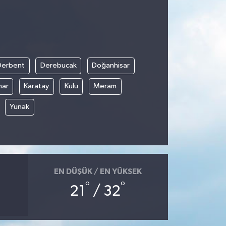
Derbent
Derebucak
Doğanhisar
nar
Karatay
Kulu
Meram
Yunak
EN DÜŞÜK / EN YÜKSEK
°
°
21
/ 32