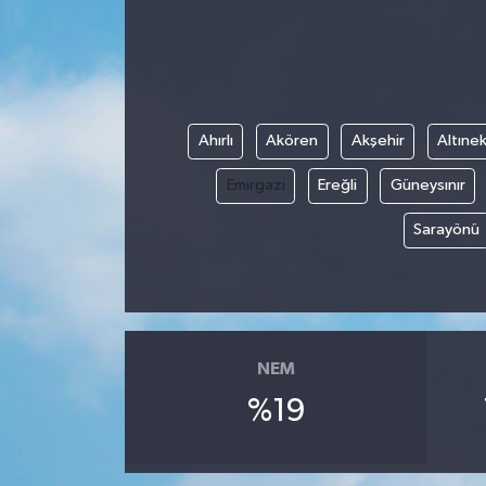
Ahırlı
Akören
Akşehir
Altınek
Emirgazi
Ereğli
Güneysınır
Sarayönü
NEM
%19