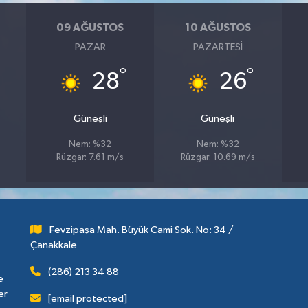
09 AĞUSTOS
10 AĞUSTOS
PAZAR
PAZARTESI
°
°
28
26
Güneşli
Güneşli
Nem: %32
Nem: %32
Rüzgar: 7.61 m/s
Rüzgar: 10.69 m/s
Fevzipaşa Mah. Büyük Cami Sok. No: 34 /
Çanakkale
(286) 213 34 88
e
er
[email protected]