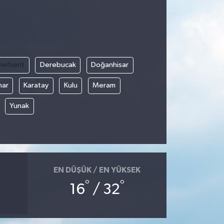
Derbent
Derebucak
Doğanhisar
nar
Karatay
Kulu
Meram
Yunak
EN DÜŞÜK / EN YÜKSEK
°
°
16
/ 32