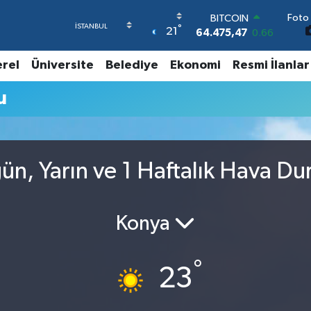
Foto 
BITCOIN
°
21
64.475,47
0.66
DOLAR
47,5971
0.05
erel
Üniversite
Belediye
Ekonomi
Resmi İlanlar
EURO
55,1336
0.18
u
STERLİN
64,2534
0.22
GRAM ALTIN
6518.23
0.39
BİST100
n, Yarın ve 1 Haftalık Hava D
13.703
0
Konya
°
23