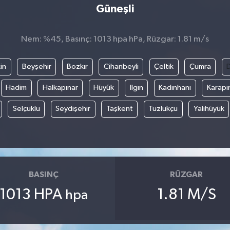
Güneşli
Nem: %45, Basınç: 1013 hpa hPa, Rüzgar: 1.81 m/s
in
Beyşehir
Bozkır
Cihanbeyli
Çeltik
Çumra
Hadim
Halkapınar
Hüyük
Ilgın
Kadınhanı
Karapı
Selçuklu
Seydişehir
Taşkent
Tuzlukçu
Yalıhüyük
BASINÇ
RÜZGAR
1013 HPA
1.81 M/S
hpa