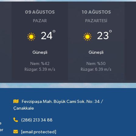
09 AĞUSTOS
10 AĞUSTOS
PAZAR
PAZARTESI
°
°
24
23
Güneşli
Güneşli
Nem: %42
Nem: %50
Rüzgar: 5.39 m/s
Rüzgar: 6.39 m/s
Fevzipaşa Mah. Büyük Cami Sok. No: 34 /
Çanakkale
(286) 213 34 88
e
er
[email protected]