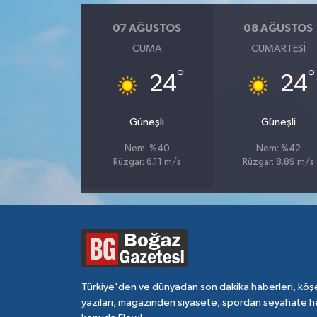
07 AĞUSTOS
08 AĞUSTOS
CUMA
CUMARTESI
°
°
24
24
Güneşli
Güneşli
Nem: %40
Nem: %42
Rüzgar: 6.11 m/s
Rüzgar: 8.89 m/s
Türkiye'den ve dünyadan son dakika haberleri, köş
yazıları, magazinden siyasete, spordan seyahate h