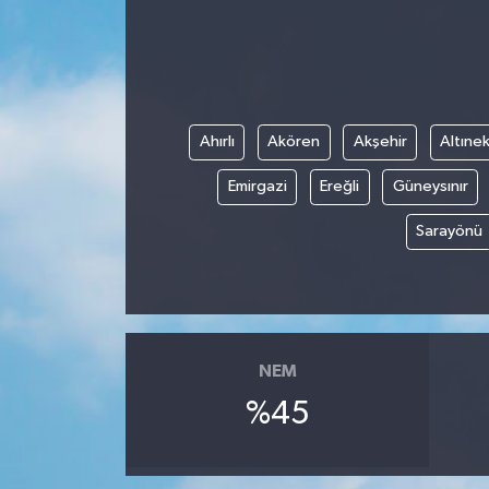
Ahırlı
Akören
Akşehir
Altınek
Emirgazi
Ereğli
Güneysınır
Sarayönü
NEM
%45