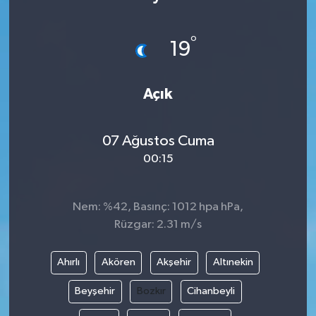
°
19
Açık
07 Ağustos Cuma
00:15
Nem: %42, Basınç: 1012 hpa hPa,
Rüzgar: 2.31 m/s
Ahırlı
Akören
Akşehir
Altınekin
Beyşehir
Bozkır
Cihanbeyli