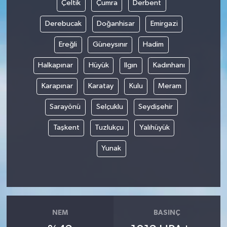
Çeltik
Çumra
Derbent
Derebucak
Doğanhisar
Emirgazi
Ereğli
Güneysınır
Hadim
Halkapınar
Hüyük
Ilgın
Kadınhanı
Karapınar
Karatay
Kulu
Meram
Sarayönü
Selçuklu
Seydişehir
Taşkent
Tuzlukçu
Yalıhüyük
Yunak
NEM
BASINÇ