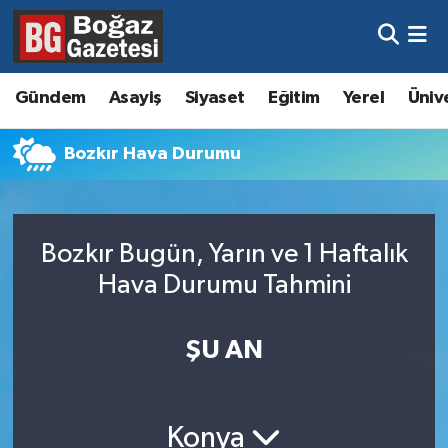
Asayiş
Hava Durumu
Gündem
Asayiş
Siyaset
Eğitim
Yerel
Üniv
Eğitim
Trafik Durumu
Bozkır Hava Durumu
Ekonomi
Süper Lig Puan Durumu ve Fikstür
Gündem
Tüm Manşetler
Bozkır Bugün, Yarın ve 1 Haftalık
Kültür ve Sanat
Son Dakika Haberleri
Hava Durumu Tahmini
Magazin
Haber Arşivi
ŞU AN
Resmi İlanlar
Sağlık
Konya