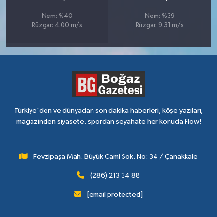
Nem: %40
Nem: %39
Rüzgar: 4.00 m/s
Rüzgar: 9.31 m/s
Türkiye'den ve dünyadan son dakika haberleri, köşe yazıları,
magazinden siyasete, spordan seyahate her konuda Flow!
Fevzipaşa Mah. Büyük Cami Sok. No: 34 / Çanakkale
(286) 213 34 88
[email protected]