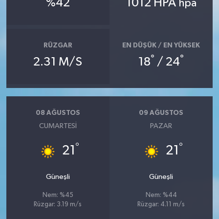
%42
1012 HPA
hpa
RÜZGAR
EN DÜŞÜK / EN YÜKSEK
°
°
2.31 M/S
18
/ 24
08 AĞUSTOS
09 AĞUSTOS
CUMARTESI
PAZAR
°
°
21
21
Güneşli
Güneşli
Nem: %45
Nem: %44
Rüzgar: 3.19 m/s
Rüzgar: 4.11 m/s