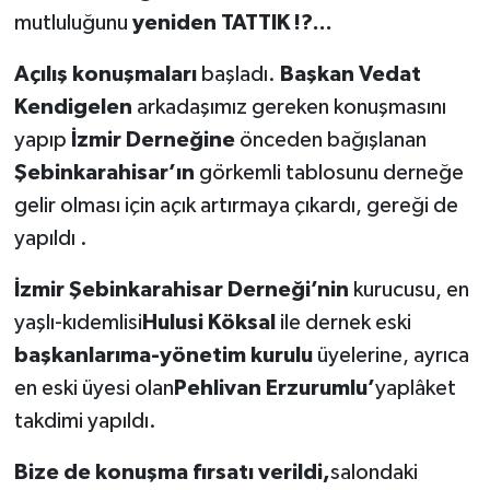
mutluluğunu
yeniden TATTIK !?...
Açılış konuşmaları
başladı.
Başkan Vedat
Kendigelen
arkadaşımız gereken konuşmasını
yapıp
İzmir Derneğine
önceden bağışlanan
Şebinkarahisar’ın
görkemli tablosunu derneğe
gelir olması için açık artırmaya çıkardı, gereği de
yapıldı .
İzmir Şebinkarahisar Derneği’nin
kurucusu, en
yaşlı-kıdemlisi
Hulusi Köksal
ile dernek eski
başkanlarıma-yönetim kurulu
üyelerine, ayrıca
en eski üyesi olan
Pehlivan Erzurumlu’
yaplâket
takdimi yapıldı.
Bize de konuşma fırsatı verildi,
salondaki