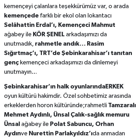
kemençeyi çalanlara teşekkürümüz var, o arada
kemençede
farklı bir ekol olan lokantacı
Selâhattin Erdal’ı, Kemençeci Mahmut
ağabey ile
KÖR ŞENEL
arkadaşımızı da
unutmadık,
rahmetle andık… Rasim
Sığırtmaç’ı, TRT’de Şebinkarahisar’ı tanıtan
genç
kemençeci arkadaşımızı da dinlemeyi
unutmayın…
Şebinkarahisar’ın halk oyunlarındaERKEK
oyun kültürü hakimdir. Özel sohbetimiz arasında
erkeklerden horon kültüründe;rahmetli
Tamzaralı
Mehmet Aydınlı, Ünsal Çalık-sağlık memuru
Ünsal
ağabey ile
Polat Sabuncu, Orhan
Aydın
ve
Nurettin Parlakyıldız’ı
da anmadan