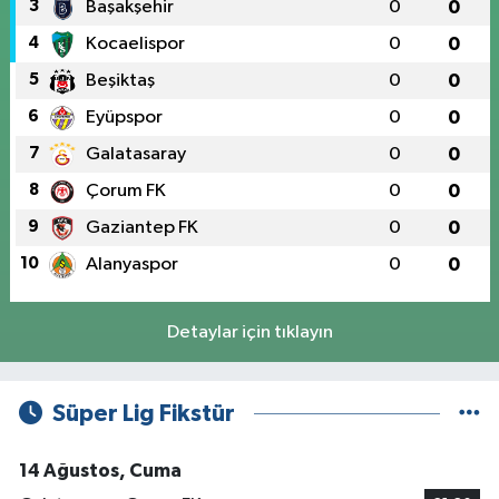
3
Başakşehir
0
0
4
Kocaelispor
0
0
5
Beşiktaş
0
0
6
Eyüpspor
0
0
7
Galatasaray
0
0
8
Çorum FK
0
0
9
Gaziantep FK
0
0
10
Alanyaspor
0
0
Detaylar için tıklayın
Süper Lig Fikstür
14 Ağustos, Cuma