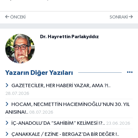
ÖNCEKI
SONRAKI
Dr. Hayrettin Parlakyıldız
Yazarın Diğer Yazıları
GAZETECİLER, HER HABERİ YAZAR, AMA ?!..
28.07.2026
HOCAM, NECMETTİN HACIEMİNOĞLU’NUN 30. YIL
ANISINA!..
08.07.2026
İÇ-ANADOLU’DA “SAHİBİM” KELİMESİ !?..
23.06.2026
ÇANAKKALE / EZİNE - BERGAZ’DA BİR DEĞER !..