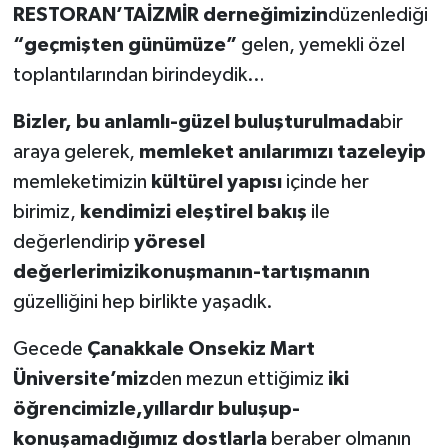
RESTORAN’TAİZMİR derneğimizin
düzenlediği
“geçmişten günümüze”
gelen, yemekli özel
toplantılarından birindeydik…
Bizler, bu anlamlı-güzel buluşturulmada
bir
araya gelerek,
memleket anılarımızı tazeleyip
memleketimizin
kültürel yapısı
içinde her
birimiz,
kendimizi eleştirel bakış
ile
değerlendirip
yöresel
değerlerimizikonuşmanın-tartışmanın
güzelliğini hep birlikte yaşadık.
Gecede
Çanakkale Onsekiz Mart
Üniversite’miz
den mezun ettiğimiz
iki
öğrencimizle,yıllardır buluşup-
konuşamadığımız dostlarla
beraber olmanın