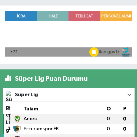
Süper Lig Puan Durumu
Süper Lig
#
Takım
O
P
1
Amed
0
0
2
Erzurumspor FK
0
0