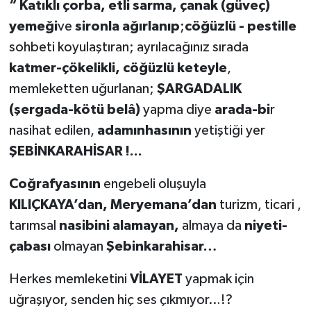
“ Katıklı çorba, etli sarma, çanak (güveç)
yemeği
ve
sironla ağırlanıp
;
cöğüzlü - pestille
sohbeti koyulaştıran; ayrılacağınız sırada
katmer-çökelikli, cöğüzlü keteyle
,
memleketten uğurlanan;
ŞARGADALIK
(şergada-kötü belâ)
yapma diye
arada-bi
r
nasihat edilen,
adamınhasının
yetiştiği yer
ŞEBİNKARAHİSAR !...
Coğrafyasının
engebeli oluşuyla
KILIÇKAYA’dan, Meryemana’dan
turizm, ticari ,
tarımsal
nasibini alamayan,
almaya da
niyeti-
çabası
olmayan
Şebinkarahisar…
Herkes memleketini
VİLAYET
yapmak için
uğraşıyor, senden hiç ses çıkmıyor…!?