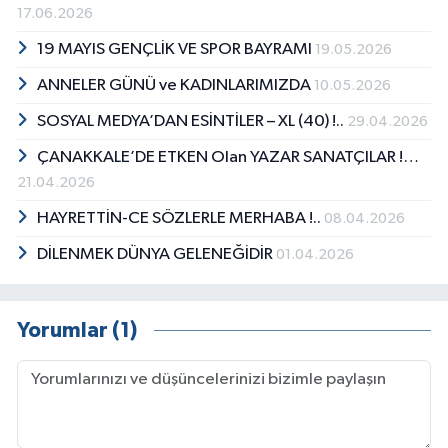
17.06.2026
19 MAYIS GENÇLİK VE SPOR BAYRAMI
19.05.2026
ANNELER GÜNÜ ve KADINLARIMIZDA
10.05.2026
SOSYAL MEDYA’DAN ESİNTİLER – XL (40) !..
29.04.2026
ÇANAKKALE’DE ETKEN Olan YAZAR SANATÇILAR !…
21.04.2026
HAYRETTİN-CE SÖZLERLE MERHABA !..
08.04.2026
DİLENMEK DÜNYA GELENEĞİDİR
01.04.2026
Yorumlar (1)