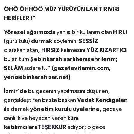
ÖHÖ ÖHHÖÖ MÜ? YÜRÜYÜN LAN TIRIVIRI
HERİFLER !“
Yöresel ağzımızda
yanlış bir kullanım olan
HIRLI
(gürültülü)
durmak
söylemini
SESSİZ
olarakanlatan
, HIRSIZ
kelimesini
YÜZ KIZARTICI
bulan tüm
Şebinkarahisarlıhemşehrilerim;
SELÂM
sizlere
!..”
(gazetevitamin.com,
yenisebinkarahisar.net)
İzmir’de
bu gecenin yapılmasını düşünen,
gerçekleştiren başta başkan
Vedat Kendigelen
ile dernek
yönetim kurulu üyelerine,
geceye
canlılık ve heyecan veren
tüm
katılımcılaraTEŞEKKÜR
ediyor; o gece