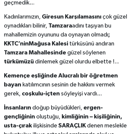
geçmedik…
Kadınlarımızın,
Giresun Karşılamasını
çok güzel
oynadıkları bilinir,
Tamzara
adını taşıyan bu
mahallemizin oyununu da oynayan olmadı
;
KKTC’ninMağusa Kalesi
türküsünü andıran
Tamzara Mahallesinde
güzel söylenen
türkümüzü
dinlemek güzel olurdu elbette !..
Kemençe eşliğinde Alucralı bir öğretmen
bayan
katılımcının sesinin de hakkını vermek
gerek,
coşkulu-içten
söyleyişi vardı…
İnsanların
doğup büyüdükleri,
ergen-
gençliğinin
oluştuğu,
kimliğinin – kişiliğinin,
usta-çırak
ilişkisinde
SARAÇLIK
denen meslekle