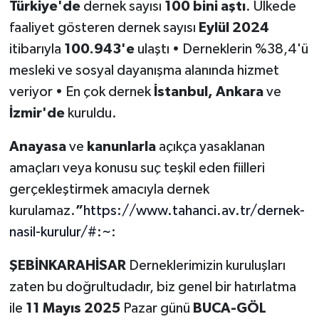
Türkiye'de
dernek sayısı
100 bini aştı
. Ülkede
faaliyet gösteren dernek sayısı
Eylül 2024
itibarıyla
100.943'e
ulaştı • Derneklerin %38,4'ü
mesleki ve sosyal dayanışma alanında hizmet
veriyor • En çok dernek
İstanbul, Ankara
ve
İzmir'de
kuruldu.
Anayasa
ve
kanunlarla
açıkça yasaklanan
amaçları veya konusu suç teşkil eden fiilleri
gerçekleştirmek amacıyla dernek
kurulamaz.
”
https://www.tahanci.av.tr/dernek-
nasil-kurulur/#:~
:
ŞEBİNKARAHİSAR
Derneklerimizin kuruluşları
zaten bu doğrultudadır, biz genel bir hatırlatma
ile
11 Mayıs 2025
Pazar günü
BUCA-GÖL