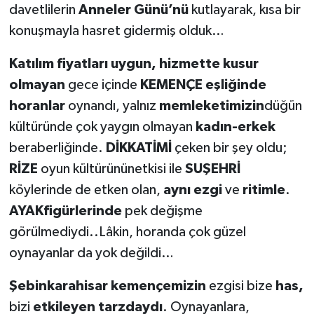
davetlilerin
Anneler Günü’nü
kutlayarak, kısa bir
konuşmayla hasret gidermiş olduk…
Katılım fiyatları uygun, hizmette kusur
olmayan
gece içinde
KEMENÇE eşliğinde
horanlar
oynandı, yalnız
memleketimizin
düğün
kültüründe çok yaygın olmayan
kadın-erkek
beraberliğinde.
DİKKATİMİ
çeken bir şey oldu;
RİZE
oyun kültürününetkisi ile
SUŞEHRİ
köylerinde de etken olan,
aynı ezgi
ve
ritimle
.
AYAKfigürlerinde
pek değişme
görülmediydi..Lâkin, horanda çok güzel
oynayanlar da yok değildi…
Şebinkarahisar kemençemizin
ezgisi bize
has,
bizi
etkileyen tarzdaydı
. Oynayanlara,