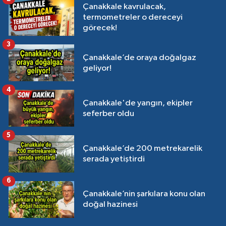
Çanakkale kavrulacak,
termometreler o dereceyi
görecek!
3
Çanakkale’de oraya doğalgaz
geliyor!
4
Çanakkale'de yangın, ekipler
seferber oldu
5
Çanakkale’de 200 metrekarelik
serada yetiştirdi
6
Çanakkale’nin şarkılara konu olan
doğal hazinesi