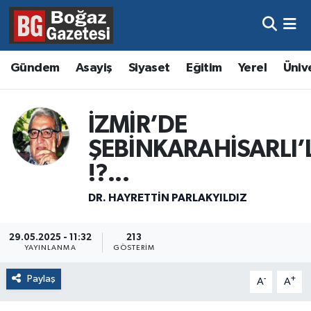
Asayiş
Hava Durumu
Gündem
Asayiş
Siyaset
Eğitim
Yerel
Üniv
Eğitim
Trafik Durumu
İZMİR’DE
Ekonomi
Süper Lig Puan Durumu ve Fikstür
ŞEBİNKARAHİSARLI’
Gündem
Tüm Manşetler
!?...
Kültür ve Sanat
Son Dakika Haberleri
DR. HAYRETTIN PARLAKYILDIZ
Magazin
Haber Arşivi
29.05.2025 - 11:32
213
YAYINLANMA
GÖSTERIM
Resmi İlanlar
Paylaş
-
+
A
A
Sağlık