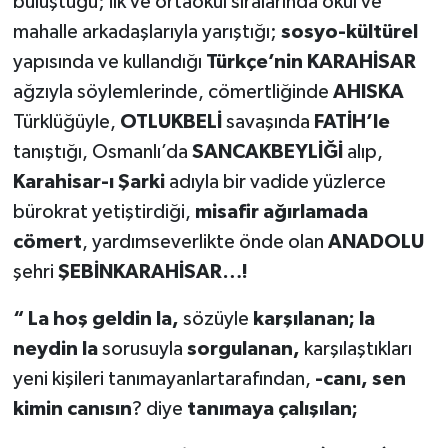
buluştuğu; ilk ve ortaokul sıralarında okul ve
mahalle arkadaşlarıyla yarıştığı;
sosyo-kültürel
yapısında ve kullandığı
Türkçe’nin KARAHİSAR
ağzıyla söylemlerinde, cömertliğinde
AHISKA
Türklüğüyle,
OTLUKBELİ
savaşında
FATİH’le
tanıştığı, Osmanlı’da
SANCAKBEYLİĞİ
alıp,
Karahisar-ı Şarki
adıyla bir vadide yüzlerce
bürokrat yetiştirdiği,
misafir ağırlamada
cömert
, yardımseverlikte önde olan
ANADOLU
şehri
ŞEBİNKARAHİSAR…!
“ La hoş geldin la,
sözüyle
karşılanan; la
neydin la
sorusuyla
sorgulanan,
karşılaştıkları
yeni kişileri tanımayanlartarafından,
-canı, sen
kimin canısın
? diye
tanımaya çalışılan;