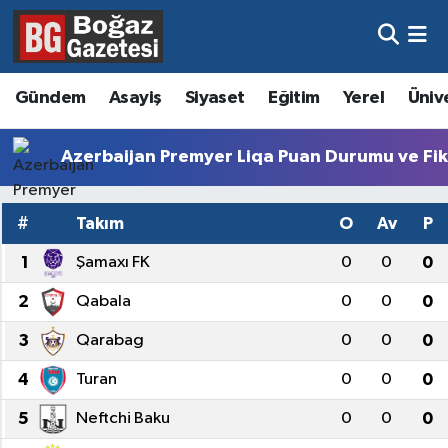
Asayiş
Hava Durumu
Gündem
Asayiş
Siyaset
Eğitim
Yerel
Üniv
Eğitim
Trafik Durumu
Azerbaijan Premyer Liqa Puan Durumu ve Fik
Ekonomi
Süper Lig Puan Durumu ve Fikstür
#
Takım
O
Av
P
Gündem
Tüm Manşetler
1
Şamaxı FK
0
0
0
Kültür ve Sanat
Son Dakika Haberleri
2
Qabala
0
0
0
Magazin
Haber Arşivi
3
Qarabag
0
0
0
4
Turan
0
0
0
Resmi İlanlar
5
Neftchi Baku
0
0
0
Sağlık