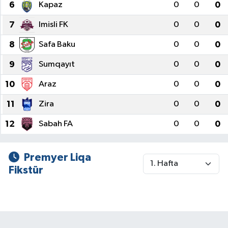
6
Kapaz
0
0
0
7
Imisli FK
0
0
0
8
Safa Baku
0
0
0
9
Sumqayıt
0
0
0
10
Araz
0
0
0
11
Zira
0
0
0
12
Sabah FA
0
0
0
Premyer Liqa
Fikstür