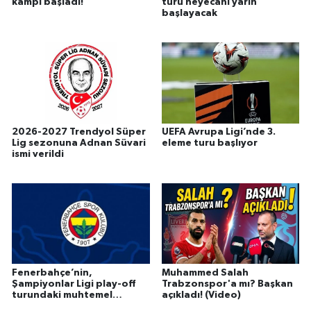
kampı başladı!
turu heyecanı yarın
başlayacak
2026-2027 Trendyol Süper
UEFA Avrupa Ligi’nde 3.
Lig sezonuna Adnan Süvari
eleme turu başlıyor
ismi verildi
Fenerbahçe’nin,
Muhammed Salah
Şampiyonlar Ligi play-off
Trabzonspor'a mı? Başkan
turundaki muhtemel
açıkladı! (Video)
rakipleri belli oldu