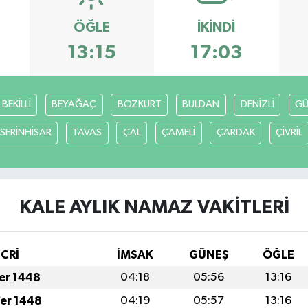
ÖĞLE
İKINDI
13:15
17:03
BEKİLLİ
BEYAĞAÇ
BOZKURT
BULDAN
DENİZLİ
GÜ
SERİNHİSAR
TAVAS
ÇAL
ÇAMELİ
ÇARDAK
ÇİVRİL
KALE AYLIK NAMAZ VAKITLERI
İCRİ
İMSAK
GÜNEŞ
ÖĞLE
fer 1448
04:18
05:56
13:16
fer 1448
04:19
05:57
13:16