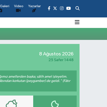
Galeri
Video
Yazarlar
8 Ağustos 2026
25 Safer 1448
ığımız amellerden başka; sâlih amel işleyelim.
bından korkutan (peygamber) de geldi." (Fâtır