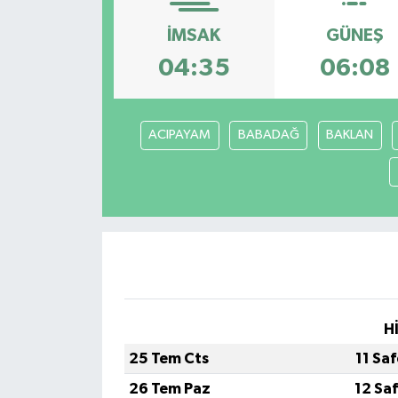
İMSAK
GÜNEŞ
04:35
06:08
ACIPAYAM
BABADAĞ
BAKLAN
H
25 Tem Cts
11 Sa
26 Tem Paz
12 Sa