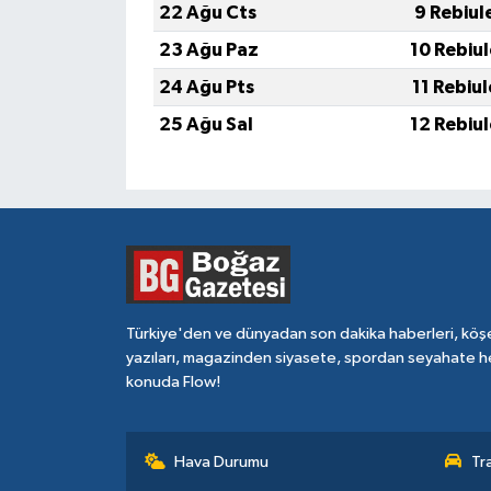
22 Ağu Cts
9 Rebiul
23 Ağu Paz
10 Rebiu
24 Ağu Pts
11 Rebiu
25 Ağu Sal
12 Rebiu
Türkiye'den ve dünyadan son dakika haberleri, köş
yazıları, magazinden siyasete, spordan seyahate h
konuda Flow!
Hava Durumu
Tr