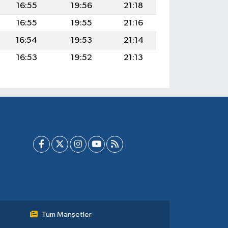
16:55
19:56
21:18
16:55
19:55
21:16
16:54
19:53
21:14
16:53
19:52
21:13
Tüm Manşetler