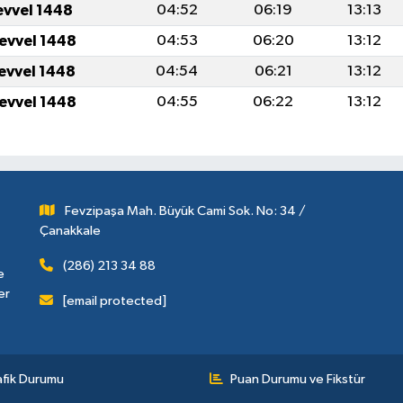
evvel 1448
04:52
06:19
13:13
levvel 1448
04:53
06:20
13:12
levvel 1448
04:54
06:21
13:12
levvel 1448
04:55
06:22
13:12
Fevzipaşa Mah. Büyük Cami Sok. No: 34 /
Çanakkale
(286) 213 34 88
e
er
[email protected]
afik Durumu
Puan Durumu ve Fikstür