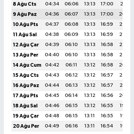
8 Ağu Cts
04:34
06:06
13:13
17:00
20:11
9 Ağu Paz
04:36
06:07
13:13
17:00
20:09
10 Ağu Pts
04:37
06:08
13:13
16:59
20:08
11 Ağu Sal
04:38
06:09
13:13
16:59
20:07
12 Ağu Çar
04:39
06:10
13:13
16:58
20:06
13 Ağu Per
04:40
06:10
13:13
16:58
20:05
14 Ağu Cum
04:42
06:11
13:12
16:58
20:04
15 Ağu Cts
04:43
06:12
13:12
16:57
20:02
16 Ağu Paz
04:44
06:13
13:12
16:57
20:01
17 Ağu Pts
04:45
06:14
13:12
16:56
20:00
18 Ağu Sal
04:46
06:15
13:12
16:55
19:59
19 Ağu Çar
04:48
06:15
13:11
16:55
19:57
20 Ağu Per
04:49
06:16
13:11
16:54
19:56