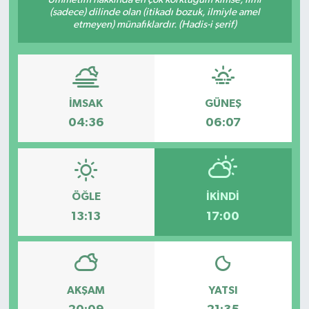
(sadece) dilinde olan (itikadı bozuk, ilmiyle amel
etmeyen) münafıklardır. (Hadis-i şerif)
İMSAK
GÜNEŞ
04:36
06:07
ÖĞLE
İKINDI
13:13
17:00
AKŞAM
YATSI