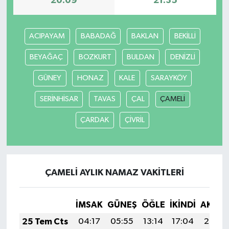
20:09
21:35
ACIPAYAM
BABADAĞ
BAKLAN
BEKİLLİ
BEYAĞAÇ
BOZKURT
BULDAN
DENİZLİ
GÜNEY
HONAZ
KALE
SARAYKÖY
SERİNHİSAR
TAVAS
ÇAL
ÇAMELİ
ÇARDAK
ÇİVRİL
ÇAMELİ AYLIK NAMAZ VAKITLERI
İMSAK
GÜNEŞ
ÖĞLE
İKINDI
AKŞA
25 Tem Cts
04:17
05:55
13:14
17:04
20:24