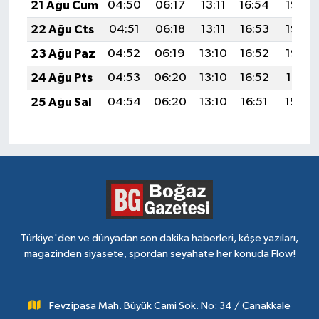
21 Ağu Cum
04:50
06:17
13:11
16:54
19:55
22 Ağu Cts
04:51
06:18
13:11
16:53
19:53
23 Ağu Paz
04:52
06:19
13:10
16:52
19:52
24 Ağu Pts
04:53
06:20
13:10
16:52
19:51
25 Ağu Sal
04:54
06:20
13:10
16:51
19:49
Türkiye'den ve dünyadan son dakika haberleri, köşe yazıları,
magazinden siyasete, spordan seyahate her konuda Flow!
Fevzipaşa Mah. Büyük Cami Sok. No: 34 / Çanakkale