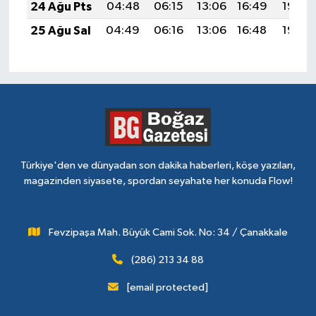
24 Ağu Pts
04:48
06:15
13:06
16:49
19:48
25 Ağu Sal
04:49
06:16
13:06
16:48
19:46
Türkiye'den ve dünyadan son dakika haberleri, köşe yazıları,
magazinden siyasete, spordan seyahate her konuda Flow!
Fevzipaşa Mah. Büyük Cami Sok. No: 34 / Çanakkale
(286) 213 34 88
[email protected]