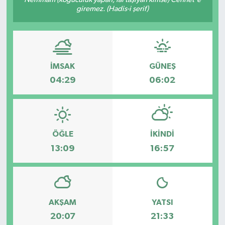
giremez. (Hadis-i şerif)
İMSAK
GÜNEŞ
04:29
06:02
ÖĞLE
İKINDI
13:09
16:57
AKŞAM
YATSI
20:07
21:33