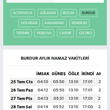
ALTINYAYLA
AĞLASUN
BUCAK
BURDUR
GÖLHİSAR
KARAMANLI
KEMER (B)
TEFENNİ
YEŞİLOVA
ÇAVDIR
ÇELTİKCİ
BURDUR AYLIK NAMAZ VAKITLERI
İMSAK
GÜNEŞ
ÖĞLE
İKINDI
AKŞA
25 Tem Cts
04:10
05:50
13:10
17:01
20:21
26 Tem Paz
04:12
05:50
13:10
17:01
20:21
27 Tem Pts
04:13
05:51
13:10
17:01
20:20
28 Tem Sal
04:14
05:52
13:10
17:00
20:19