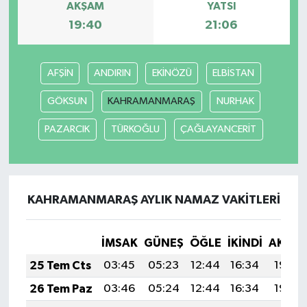
AKŞAM
YATSI
19:40
21:06
AFŞİN
ANDIRIN
EKİNÖZÜ
ELBİSTAN
GÖKSUN
KAHRAMANMARAŞ
NURHAK
PAZARCIK
TÜRKOĞLU
ÇAĞLAYANCERİT
KAHRAMANMARAŞ AYLIK NAMAZ VAKITLERI
İMSAK
GÜNEŞ
ÖĞLE
İKINDI
AKŞA
25 Tem Cts
03:45
05:23
12:44
16:34
19:54
26 Tem Paz
03:46
05:24
12:44
16:34
19:54