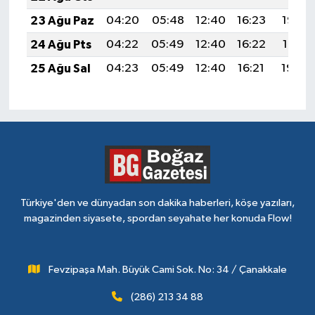
23 Ağu Paz
04:20
05:48
12:40
16:23
19:22
24 Ağu Pts
04:22
05:49
12:40
16:22
19:21
25 Ağu Sal
04:23
05:49
12:40
16:21
19:20
Türkiye'den ve dünyadan son dakika haberleri, köşe yazıları,
magazinden siyasete, spordan seyahate her konuda Flow!
Fevzipaşa Mah. Büyük Cami Sok. No: 34 / Çanakkale
(286) 213 34 88