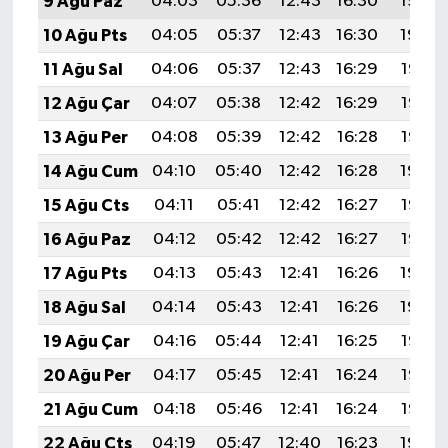
9 Ağu Paz
04:03
05:36
12:43
16:30
19:40
10 Ağu Pts
04:05
05:37
12:43
16:30
19:39
11 Ağu Sal
04:06
05:37
12:43
16:29
19:38
12 Ağu Çar
04:07
05:38
12:42
16:29
19:37
13 Ağu Per
04:08
05:39
12:42
16:28
19:35
14 Ağu Cum
04:10
05:40
12:42
16:28
19:34
15 Ağu Cts
04:11
05:41
12:42
16:27
19:33
16 Ağu Paz
04:12
05:42
12:42
16:27
19:32
17 Ağu Pts
04:13
05:43
12:41
16:26
19:30
18 Ağu Sal
04:14
05:43
12:41
16:26
19:29
19 Ağu Çar
04:16
05:44
12:41
16:25
19:28
20 Ağu Per
04:17
05:45
12:41
16:24
19:27
21 Ağu Cum
04:18
05:46
12:41
16:24
19:25
22 Ağu Cts
04:19
05:47
12:40
16:23
19:24