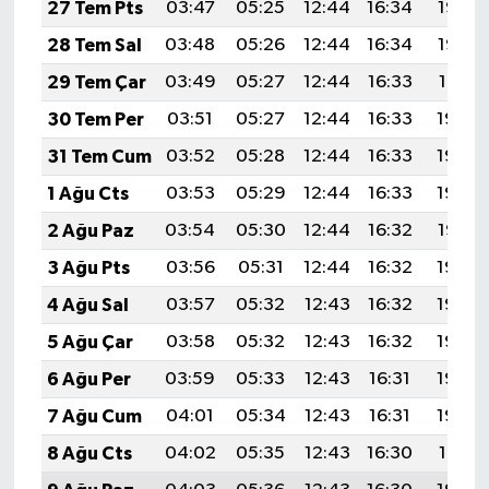
27 Tem Pts
03:47
05:25
12:44
16:34
19:53
28 Tem Sal
03:48
05:26
12:44
16:34
19:52
29 Tem Çar
03:49
05:27
12:44
16:33
19:51
30 Tem Per
03:51
05:27
12:44
16:33
19:50
31 Tem Cum
03:52
05:28
12:44
16:33
19:49
1 Ağu Cts
03:53
05:29
12:44
16:33
19:48
2 Ağu Paz
03:54
05:30
12:44
16:32
19:47
3 Ağu Pts
03:56
05:31
12:44
16:32
19:46
4 Ağu Sal
03:57
05:32
12:43
16:32
19:45
5 Ağu Çar
03:58
05:32
12:43
16:32
19:44
6 Ağu Per
03:59
05:33
12:43
16:31
19:43
7 Ağu Cum
04:01
05:34
12:43
16:31
19:42
8 Ağu Cts
04:02
05:35
12:43
16:30
19:41