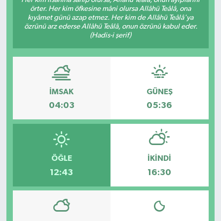
örter. Her kim öfkesine mâni olursa Allâhü Teâlâ, ona
kıyâmet günü azap etmez. Her kim de Allâhü Teâlâ'ya
özrünü arz ederse Allâhü Teâlâ, onun özrünü kabul eder.
(Hadis-i şerif)
İMSAK
GÜNEŞ
04:03
05:36
ÖĞLE
İKINDI
12:43
16:30