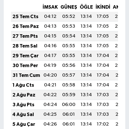
İMSAK
GÜNEŞ
ÖĞLE
İKINDI
AKŞA
25 Tem Cts
04:12
05:52
13:14
17:05
20:26
26 Tem Paz
04:13
05:53
13:14
17:05
20:25
27 Tem Pts
04:15
05:54
13:14
17:05
20:24
28 Tem Sal
04:16
05:55
13:14
17:05
20:23
29 Tem Çar
04:17
05:55
13:14
17:04
20:22
30 Tem Per
04:19
05:56
13:14
17:04
20:22
31 Tem Cum
04:20
05:57
13:14
17:04
20:21
1 Ağu Cts
04:21
05:58
13:14
17:04
20:20
2 Ağu Paz
04:22
05:59
13:14
17:03
20:19
3 Ağu Pts
04:24
06:00
13:14
17:03
20:18
4 Ağu Sal
04:25
06:01
13:14
17:03
20:17
5 Ağu Çar
04:26
06:01
13:14
17:02
20:16