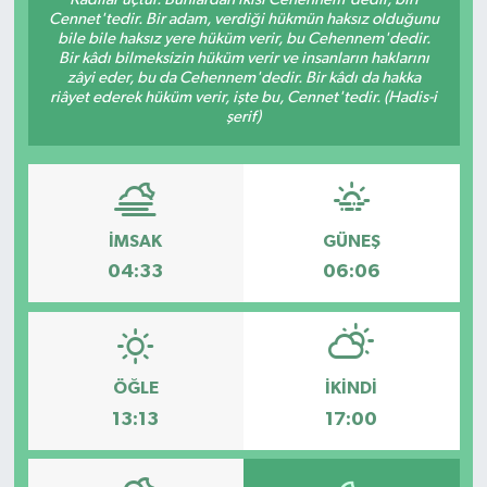
Cennet'tedir. Bir adam, verdiği hükmün haksız olduğunu
bile bile haksız yere hüküm verir, bu Cehennem'dedir.
Bir kâdı bilmeksizin hüküm verir ve insanların haklarını
zâyi eder, bu da Cehennem'dedir. Bir kâdı da hakka
riâyet ederek hüküm verir, işte bu, Cennet'tedir. (Hadis-i
şerif)
İMSAK
GÜNEŞ
04:33
06:06
ÖĞLE
İKINDI
13:13
17:00