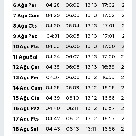
6 Ağu Per
04:28
06:02
13:13
17:02
20:15
7 Ağu Cum
04:29
06:03
13:13
17:02
20:13
8 Ağu Cts
04:30
06:04
13:13
17:01
20:12
9 Ağu Paz
04:31
06:05
13:13
17:01
20:11
10 Ağu Pts
04:33
06:06
13:13
17:00
20:10
11 Ağu Sal
04:34
06:07
13:13
17:00
20:09
12 Ağu Çar
04:35
06:08
13:13
16:59
20:08
13 Ağu Per
04:37
06:08
13:12
16:59
20:06
14 Ağu Cum
04:38
06:09
13:12
16:58
20:05
15 Ağu Cts
04:39
06:10
13:12
16:58
20:04
16 Ağu Paz
04:40
06:11
13:12
16:57
20:03
17 Ağu Pts
04:42
06:12
13:12
16:57
20:01
18 Ağu Sal
04:43
06:13
13:11
16:56
20:00