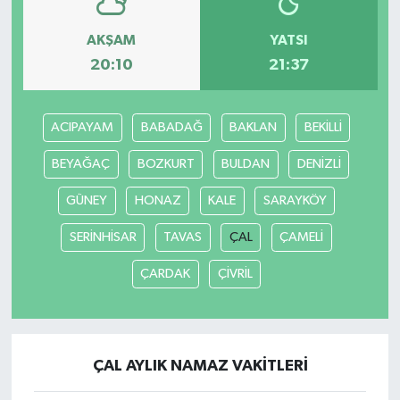
AKŞAM
YATSI
20:10
21:37
ACIPAYAM
BABADAĞ
BAKLAN
BEKİLLİ
BEYAĞAÇ
BOZKURT
BULDAN
DENİZLİ
GÜNEY
HONAZ
KALE
SARAYKÖY
SERİNHİSAR
TAVAS
ÇAL
ÇAMELİ
ÇARDAK
ÇİVRİL
ÇAL AYLIK NAMAZ VAKITLERI