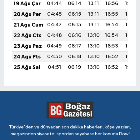
19 Ağu Çar
04:44
06:14
13:11
16:56
19:59
20 Ağu Per
04:45
06:15
13:11
16:55
19:57
21 Ağu Cum
04:47
06:15
13:11
16:54
19:56
22 Ağu Cts
04:48
06:16
13:10
16:54
19:55
23 Ağu Paz
04:49
06:17
13:10
16:53
19:53
24 Ağu Pts
04:50
06:18
13:10
16:52
19:52
25 Ağu Sal
04:51
06:19
13:10
16:52
19:50
Türkiye'den ve dünyadan son dakika haberleri, köşe yazıları,
magazinden siyasete, spordan seyahate her konuda Flow!