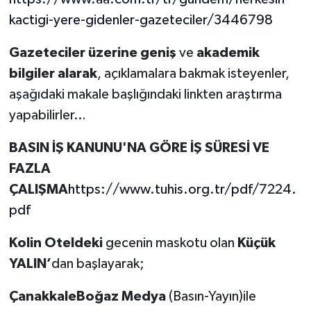
kactigi-yere-gidenler-gazeteciler/3446798
Gazeteciler üzerine geniş
ve
akademik
bilgiler alarak
, açıklamalara bakmak isteyenler,
aşağıdaki makale başlığındaki linkten araştırma
yapabilirler…
BASIN İŞ KANUNU'NA GÖRE İŞ SÜRESİ VE
FAZLA
ÇALIŞMA
https://www.tuhis.org.tr/pdf/7224.
pdf
Kolin Oteldeki
gecenin maskotu olan
Küçük
YALIN’
dan başlayarak;
ÇanakkaleBoğaz Medya
(Basın-Yayın)ile