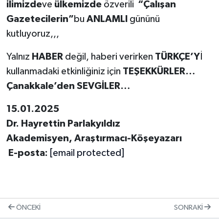
ilimizde
ve
ülkemizde
özverili
“Çalışan
Gazetecilerin”
bu
ANLAMLI
gününü
kutluyoruz,,,
Yalnız
HABER
değil, haberi verirken
TÜRKÇE’Y
İ
kullanmadaki etkinliğiniz için
TEŞEKKÜRLER…
Çanakkale’den SEVGİLER…
15.01.2025
Dr. Hayrettin Parlakyıldız
Akademisyen, Araştırmacı-Köşeyazarı
E-posta:
[email protected]
ÖNCEKI
SONRAKI