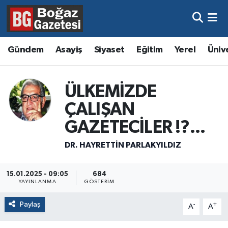
Asayiş
Hava Durumu
Gündem
Asayiş
Siyaset
Eğitim
Yerel
Üniv
Eğitim
Trafik Durumu
ÜLKEMİZDE
Ekonomi
Süper Lig Puan Durumu ve Fikstür
ÇALIŞAN
Gündem
Tüm Manşetler
GAZETECİLER !?...
Kültür ve Sanat
Son Dakika Haberleri
DR. HAYRETTIN PARLAKYILDIZ
Magazin
Haber Arşivi
15.01.2025 - 09:05
684
YAYINLANMA
GÖSTERIM
Resmi İlanlar
Paylaş
-
+
A
A
Sağlık