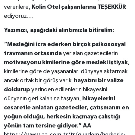
verenlere,
Kolin Otel çalışanlarına TEŞEKKÜR
ediyoruz...
Yazımızı, aşağıdaki alıntımızla bitirelim:
“Mesleğini icra ederken birçok psikososyal
travmanın ortasında
yer alan gazetecilerin
motivasyonu kimilerine göre mesleki iştiyak
,
kimilerine göre de yaşananları dünyaya aktarmak
ancak ortak bir görüş var ki
hayatını bir valize
doldurup
yerinden edilenlerin hikayesini
dünyanın geri kalanına taşıyan,
hikayelerini
cesaretle anlatan gazeteciler, çatışmanın en
yoğun olduğu, herkesin kaçmaya çalıştığı
yönün tam tersine gidiyor.” AA
https://www.aa.com.tr/tr/gundem/herkesin-