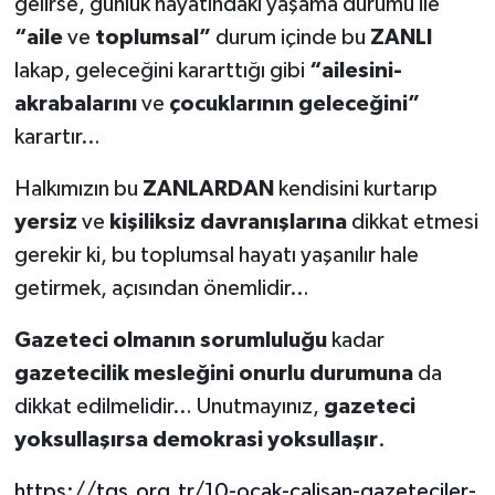
gelirse, günlük hayatındaki yaşama durumu ile
“aile
ve
toplumsal”
durum içinde bu
ZANLI
lakap, geleceğini kararttığı gibi
“ailesini-
akrabalarını
ve
çocuklarının geleceğini”
karartır…
Halkımızın bu
ZANLARDAN
kendisini kurtarıp
yersiz
ve
kişiliksiz davranışlarına
dikkat etmesi
gerekir ki, bu toplumsal hayatı yaşanılır hale
getirmek, açısından önemlidir…
Gazeteci olmanın sorumluluğu
kadar
gazetecilik mesleğini onurlu durumuna
da
dikkat edilmelidir… Unutmayınız,
gazeteci
yoksullaşırsa demokrasi yoksullaşır
.
https://tgs.org.tr/10-ocak-calisan-gazeteciler-