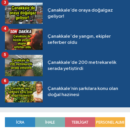
3
Çanakkale’de oraya doğalgaz
geliyor!
4
Çanakkale'de yangın, ekipler
seferber oldu
5
Çanakkale’de 200 metrekarelik
serada yetiştirdi
6
Çanakkale’nin şarkılara konu olan
doğal hazinesi