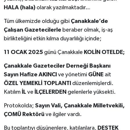
HALA (hala)
olarak yazılmaktadır…
Tüm ülkemizde olduğu gibi
Çanakkale’de
Çalışan Gazetecilerle
beraber olmak, iş-aş
birlikteliğini etkin kılma duyarlılığı içinde;
11 OCAK 2025
günü Çanakkale
KOLİN OTELDE;
Çanakkale Gazeteciler Derneği Başkanı
Sayın Hafize AKINCI
ve yönetimi
GÜNE
ait
ÖZEL YEMEKLİ TOPLANTI
düzenlemişlerdi.
Katılım
İL
ve
İLÇELERDEN
gelenlerle yüksekti.
Protokolda;
Sayın Vali, Çanakkale Milletvekili,
ÇOMÜ Rektörü
ve ilgiler vardı.
Bu toplantıyı düşünenlere, katılanlara,
DESTEK