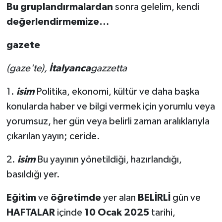
Bu gruplandırmalardan
sonra gelelim, kendi
değerlendirmemize…
gazete
(gaze'te),
İtalyanca
gazzetta
1.
isim
Politika, ekonomi, kültür ve daha başka
konularda haber ve bilgi vermek için yorumlu veya
yorumsuz, her gün veya belirli zaman aralıklarıyla
çıkarılan yayın; ceride.
2.
isim
Bu yayının yönetildiği, hazırlandığı,
basıldığı yer.
Eğitim
ve
öğretimde
yer alan
BELİRLİ
gün ve
HAFTALAR
içinde
10 Ocak 2025
tarihi,