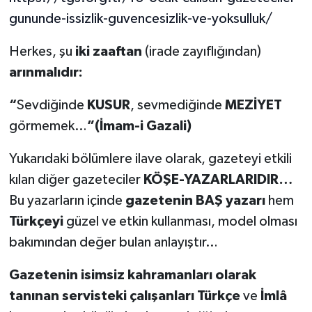
gununde-issizlik-guvencesizlik-ve-yoksulluk/
Herkes, şu
iki zaaftan
(irade zayıflığından)
arınmalıdır:
“
Sevdiğinde
KUSUR
, sevmediğinde
MEZİYET
görmemek…
”
(İmam-i Gazali)
Yukarıdaki bölümlere ilave olarak, gazeteyi etkili
kılan diğer gazeteciler
KÖŞE-YAZARLARIDIR…
Bu yazarların içinde
gazetenin BAŞ yazarı
hem
Türkçeyi
güzel ve etkin kullanması, model olması
bakımından değer bulan anlayıştır…
Gazetenin isimsiz kahramanları olarak
tanınan servisteki çalışanları Türkçe
ve
İmlâ