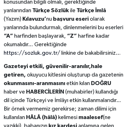
konusundan bilgili olmalı, gerektiğinde
yanlarından
Türkçe Sözlük
ile
Türkçe İmlâ
(Yazım)
Kılavuzu’
nu
başvuru eseri
olarak
yanlarında bulundurmalı, dinlenmelerini bu eserleri
“A”
harfinden başlayarak,
“Z”
harfine kadar
okumalıdır… Gerektiğinde
https://sozluk.gov.tr/
linkine de bakabilirsiniz…
Gazeteyi etkili, güvenilir-aranılır,hale
getiren,
okuyucu kitlesini oluşturup da gazetenin
okunmasını-aranmasını
etkin kılan
DOĞRU
haber ve
HABERCİLERİN
(muhabirler) kullandığı
dil içinde Türkçeyi ve İmlâyı etkin kullanmalarıdır…
Bir örnek vermemiz gerekirse; zaman dilimi için
kullanılan
HÂLÂ (hâlâ)
kelimesi
maalesef
(ne
yazıkki), babanızın
kız kardeşi
anlamına gelen