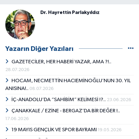
Dr. Hayrettin Parlakyıldız
Yazarın Diğer Yazıları
GAZETECİLER, HER HABERİ YAZAR, AMA ?!..
28.07.2026
HOCAM, NECMETTİN HACIEMİNOĞLU’NUN 30. YIL
ANISINA!..
08.07.2026
İÇ-ANADOLU’DA “SAHİBİM” KELİMESİ !?..
23.06.2026
ÇANAKKALE / EZİNE - BERGAZ’DA BİR DEĞER !..
17.06.2026
19 MAYIS GENÇLİK VE SPOR BAYRAMI
19.05.2026