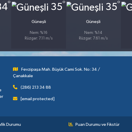
°
°
°
34
35
35
Güneşli
Güneşli
Nem: %16
Nem: %14
Rüzgar: 7.11 m/s
Rüzgar: 7.61 m/s
Fevzipaşa Mah. Büyük Cami Sok. No: 34 /
Çanakkale
(286) 213 34 88
e
er
[email protected]
afik Durumu
Puan Durumu ve Fikstür