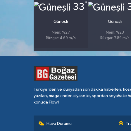
°
33
Güneşli
Güneşli
Nem: %27
Nem: %23
Rüzgar: 4.69 m/s
Rüzgar: 7.89 m/s
Türkiye'den ve dünyadan son dakika haberleri, köş
yazıları, magazinden siyasete, spordan seyahate h
konuda Flow!
Hava Durumu
Tr