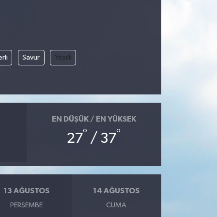
rli
Savur
Yeşilli
EN DÜŞÜK / EN YÜKSEK
°
°
27
/ 37
13 AĞUSTOS
14 AĞUSTOS
PERŞEMBE
CUMA