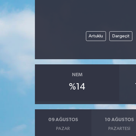
Artuklu
Dargeçit
NEM
%14
09 AĞUSTOS
10 AĞUSTOS
PAZAR
PAZARTESI