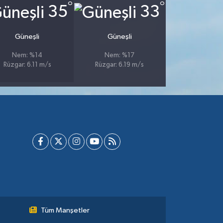
°
°
35
33
Güneşli
Güneşli
Nem: %14
Nem: %17
Rüzgar: 6.11 m/s
Rüzgar: 6.19 m/s
Tüm Manşetler