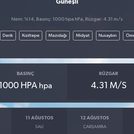
Güneşli
Nem: %14, Basınç: 1000 hpa hPa, Rüzgar: 4.31 m/s
Derik
Kızıltepe
Mazıdağı
Midyat
Nusaybin
Öme
BASINÇ
RÜZGAR
1000 HPA
4.31 M/S
hpa
11 AĞUSTOS
12 AĞUSTOS
SALI
ÇARŞAMBA