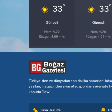
°
°
33
33
Güneşli
Güneşli
Nem: %22
Nem: %26
Rüzgar: 4.69 m/s
Rüzgar: 4.61 m/s
Türkiye'den ve dünyadan son dakika haberleri, köş
yazıları, magazinden siyasete, spordan seyahate h
konuda Flow!
Hava Durumu
Tr