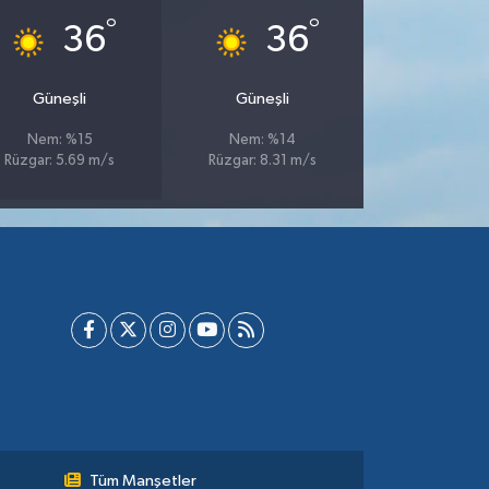
°
°
36
36
Güneşli
Güneşli
Nem: %15
Nem: %14
Rüzgar: 5.69 m/s
Rüzgar: 8.31 m/s
Tüm Manşetler