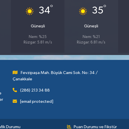
°
°
34
35
Güneşli
Güneşli
Nem: %25
Nem: %21
Rüzgar: 5.81 m/s
Rüzgar: 6.81 m/s
Fevzipaşa Mah. Büyük Cami Sok. No: 34 /
Çanakkale
(286) 213 34 88
e
er
[email protected]
afik Durumu
Puan Durumu ve Fikstür