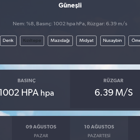
Güneşli
Nem: %8, Basınç: 1002 hpa hPa, Rüzgar: 6.39 m/s
Derik
Kızıltepe
Mazıdağı
Midyat
Nusaybin
Öme
BASINÇ
RÜZGAR
1002 HPA
6.39 M/S
hpa
09 AĞUSTOS
10 AĞUSTOS
PAZAR
PAZARTESI