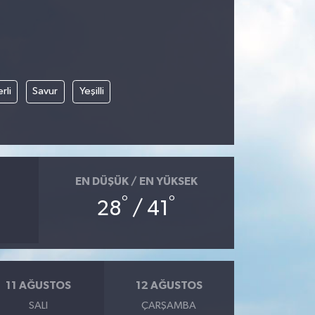
rli
Savur
Yeşilli
EN DÜŞÜK / EN YÜKSEK
°
°
28
/ 41
11 AĞUSTOS
12 AĞUSTOS
SALI
ÇARŞAMBA