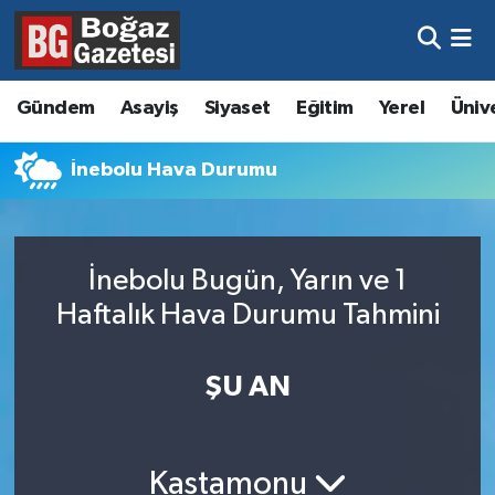
Asayiş
Hava Durumu
Gündem
Asayiş
Siyaset
Eğitim
Yerel
Üniv
Eğitim
Trafik Durumu
İnebolu Hava Durumu
Ekonomi
Süper Lig Puan Durumu ve Fikstür
Gündem
Tüm Manşetler
İnebolu Bugün, Yarın ve 1
Kültür ve Sanat
Son Dakika Haberleri
Haftalık Hava Durumu Tahmini
Magazin
Haber Arşivi
ŞU AN
Resmi İlanlar
Sağlık
Kastamonu