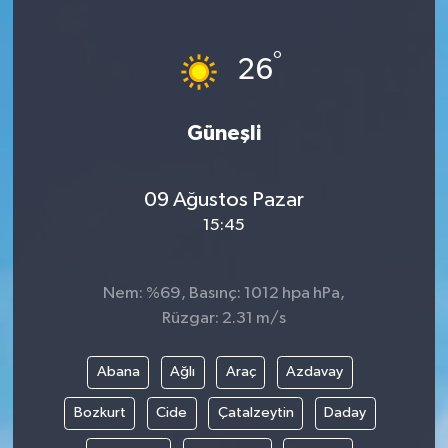
°
26
Güneşli
09 Ağustos Pazar
15:45
Nem: %69, Basınç: 1012 hpa hPa,
Rüzgar: 2.31 m/s
Abana
Ağlı
Araç
Azdavay
Bozkurt
Cide
Çatalzeytin
Daday