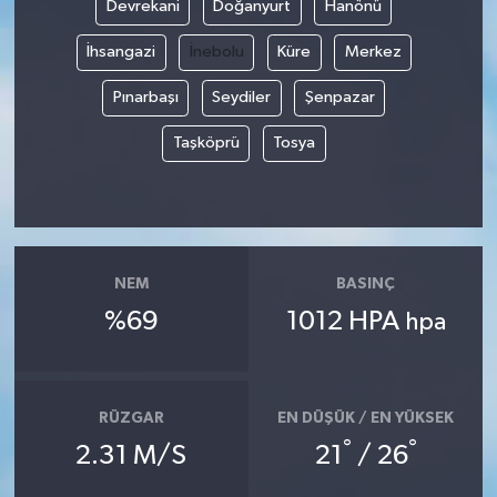
Devrekani
Doğanyurt
Hanönü
İhsangazi
İnebolu
Küre
Merkez
Pınarbaşı
Seydiler
Şenpazar
Taşköprü
Tosya
NEM
BASINÇ
%69
1012 HPA
hpa
RÜZGAR
EN DÜŞÜK / EN YÜKSEK
°
°
2.31 M/S
21
/ 26