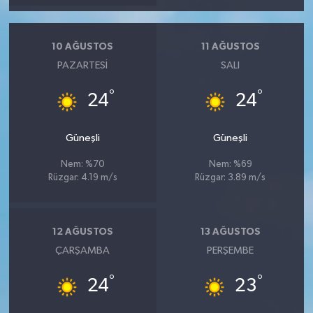
10 AĞUSTOS
11 AĞUSTOS
PAZARTESI
SALI
°
°
24
24
Güneşli
Güneşli
Nem: %70
Nem: %69
Rüzgar: 4.19 m/s
Rüzgar: 3.89 m/s
12 AĞUSTOS
13 AĞUSTOS
ÇARŞAMBA
PERŞEMBE
°
°
24
23