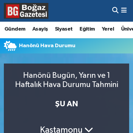
Asayiş
Hava Durumu
Gündem
Asayiş
Siyaset
Eğitim
Yerel
Üniv
Eğitim
Trafik Durumu
Hanönü Hava Durumu
Ekonomi
Süper Lig Puan Durumu ve Fikstür
Gündem
Tüm Manşetler
Hanönü Bugün, Yarın ve 1
Kültür ve Sanat
Son Dakika Haberleri
Haftalık Hava Durumu Tahmini
Magazin
Haber Arşivi
ŞU AN
Resmi İlanlar
Sağlık
Kastamonu