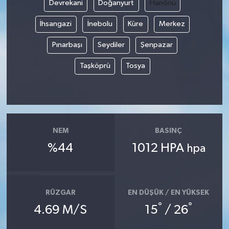
Devrekani
Doğanyurt
Hanönü
İhsangazi
İnebolu
Küre
Merkez
Pınarbaşı
Seydiler
Şenpazar
Taşköprü
Tosya
NEM
BASINÇ
%44
1012 HPA
hpa
RÜZGAR
EN DÜŞÜK / EN YÜKSEK
°
°
4.69 M/S
15
/ 26