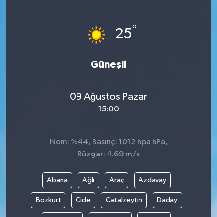
°
25
Güneşli
09 Ağustos Pazar
15:00
Nem: %44, Basınç: 1012 hpa hPa,
Rüzgar: 4.69 m/s
Abana
Ağlı
Araç
Azdavay
Bozkurt
Cide
Çatalzeytin
Daday