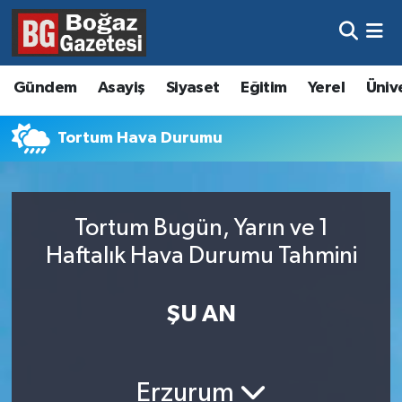
Asayiş
Hava Durumu
Gündem
Asayiş
Siyaset
Eğitim
Yerel
Üniv
Eğitim
Trafik Durumu
Tortum Hava Durumu
Ekonomi
Süper Lig Puan Durumu ve Fikstür
Gündem
Tüm Manşetler
Tortum Bugün, Yarın ve 1
Kültür ve Sanat
Son Dakika Haberleri
Haftalık Hava Durumu Tahmini
Magazin
Haber Arşivi
ŞU AN
Resmi İlanlar
Sağlık
Erzurum