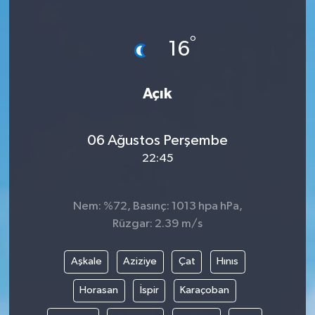
°
16
Açık
06 Ağustos Perşembe
22:45
Nem: %72, Basınç: 1013 hpa hPa,
Rüzgar: 2.39 m/s
Aşkale
Aziziye
Çat
Hınıs
Horasan
İspir
Karaçoban