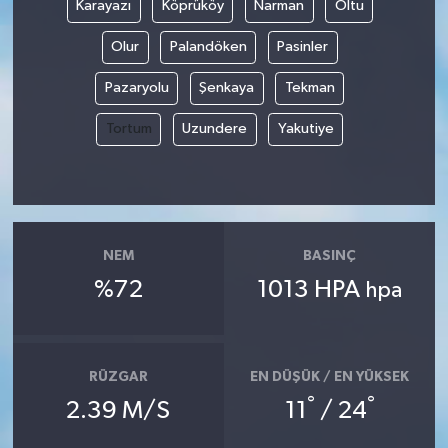
Karayazı
Köprüköy
Narman
Oltu
Olur
Palandöken
Pasinler
Pazaryolu
Şenkaya
Tekman
Tortum
Uzundere
Yakutiye
NEM
BASINÇ
%72
1013 HPA
hpa
RÜZGAR
EN DÜŞÜK / EN YÜKSEK
°
°
2.39 M/S
11
/ 24