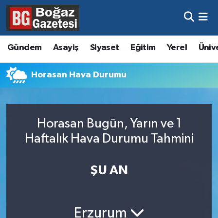
Asayiş
Hava Durumu
Gündem
Asayiş
Siyaset
Eğitim
Yerel
Üniv
Eğitim
Trafik Durumu
Horasan Hava Durumu
Ekonomi
Süper Lig Puan Durumu ve Fikstür
Gündem
Tüm Manşetler
Horasan Bugün, Yarın ve 1
Kültür ve Sanat
Son Dakika Haberleri
Haftalık Hava Durumu Tahmini
Magazin
Haber Arşivi
ŞU AN
Resmi İlanlar
Sağlık
Erzurum