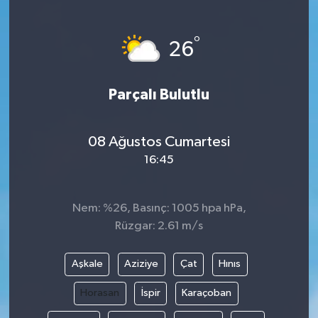
°
26
Parçalı Bulutlu
08 Ağustos Cumartesi
16:45
Nem: %26, Basınç: 1005 hpa hPa,
Rüzgar: 2.61 m/s
Aşkale
Aziziye
Çat
Hınıs
Horasan
İspir
Karaçoban