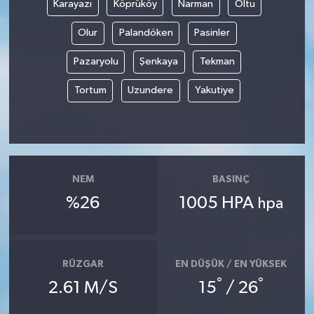
Karayazı
Köprüköy
Narman
Oltu
Olur
Palandöken
Pasinler
Pazaryolu
Şenkaya
Tekman
Tortum
Uzundere
Yakutiye
NEM
BASINÇ
%26
1005 HPA
hpa
RÜZGAR
EN DÜŞÜK / EN YÜKSEK
°
°
2.61 M/S
15
/ 26