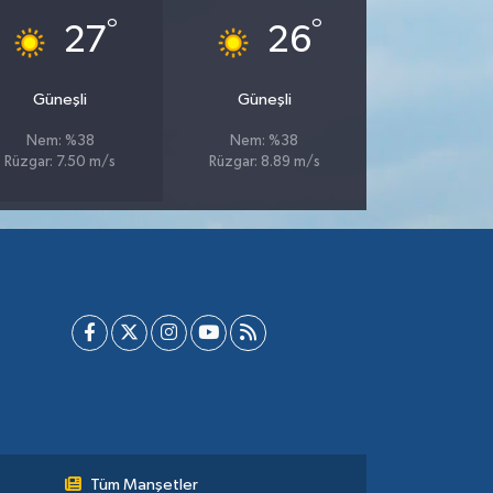
°
°
27
26
Güneşli
Güneşli
Nem: %38
Nem: %38
Rüzgar: 7.50 m/s
Rüzgar: 8.89 m/s
Tüm Manşetler