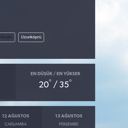
Süloğlu
Uzunköprü
EN DÜŞÜK / EN YÜKSEK
°
°
20
/ 35
12 AĞUSTOS
13 AĞUSTOS
ÇARŞAMBA
PERŞEMBE