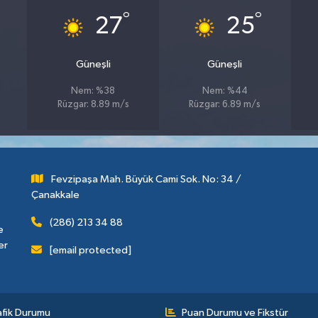
°
°
27
25
Güneşli
Güneşli
Nem: %38
Nem: %44
Rüzgar: 8.89 m/s
Rüzgar: 6.89 m/s
Fevzipaşa Mah. Büyük Cami Sok. No: 34 /
Çanakkale
(286) 213 34 88
e
er
[email protected]
afik Durumu
Puan Durumu ve Fikstür