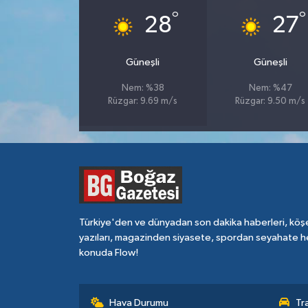
°
°
28
27
Güneşli
Güneşli
Nem: %38
Nem: %47
Rüzgar: 9.69 m/s
Rüzgar: 9.50 m/s
Türkiye'den ve dünyadan son dakika haberleri, köş
yazıları, magazinden siyasete, spordan seyahate h
konuda Flow!
Hava Durumu
Tr