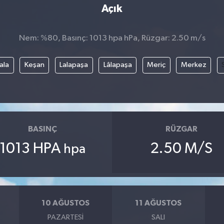
Açık
Nem: %80, Basınç: 1013 hpa hPa, Rüzgar: 2.50 m/s
ala
Keşan
Lalapaşa
Lâlapaşa
Meriç
Merkez
BASINÇ
RÜZGAR
1013 HPA
2.50 M/S
hpa
10 AĞUSTOS
11 AĞUSTOS
PAZARTESI
SALI