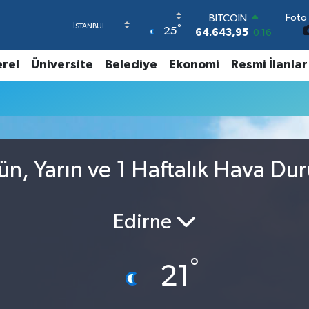
Foto 
BITCOIN
°
25
64.643,95
0.16
DOLAR
47,6704
0
erel
Üniversite
Belediye
Ekonomi
Resmi İlanlar
EURO
55,0406
-0.08
STERLİN
64,2143
0
GRAM ALTIN
6500.87
0.12
BİST100
ün, Yarın ve 1 Haftalık Hava Du
13.799
70
Edirne
°
21