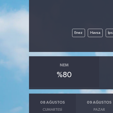
Enez
Havsa
İps
NEM
%80
08 AĞUSTOS
09 AĞUSTOS
CUMARTESI
PAZAR