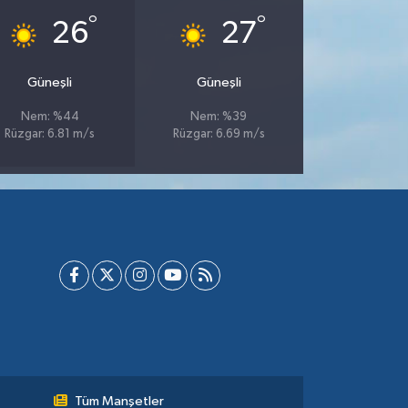
°
°
26
27
Güneşli
Güneşli
Nem: %44
Nem: %39
Rüzgar: 6.81 m/s
Rüzgar: 6.69 m/s
Tüm Manşetler