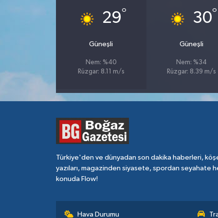
°
°
29
30
Güneşli
Güneşli
Nem: %40
Nem: %34
Rüzgar: 8.11 m/s
Rüzgar: 8.39 m/s
Türkiye'den ve dünyadan son dakika haberleri, köş
yazıları, magazinden siyasete, spordan seyahate h
konuda Flow!
Hava Durumu
Tr