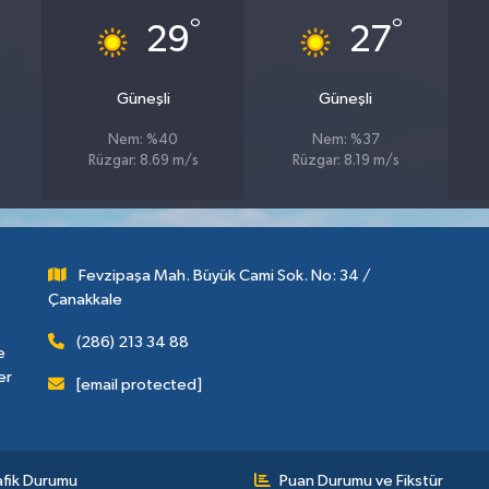
°
°
29
27
Güneşli
Güneşli
Nem: %40
Nem: %37
Rüzgar: 8.69 m/s
Rüzgar: 8.19 m/s
Fevzipaşa Mah. Büyük Cami Sok. No: 34 /
Çanakkale
(286) 213 34 88
e
er
[email protected]
afik Durumu
Puan Durumu ve Fikstür