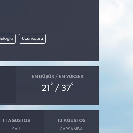
Süloğlu
Uzunköprü
EN DÜŞÜK / EN YÜKSEK
°
°
21
/ 37
11 AĞUSTOS
12 AĞUSTOS
SALI
ÇARŞAMBA