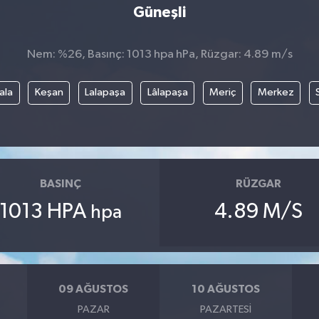
Güneşli
Nem: %26, Basınç: 1013 hpa hPa, Rüzgar: 4.89 m/s
ala
Keşan
Lalapaşa
Lâlapaşa
Meriç
Merkez
BASINÇ
RÜZGAR
1013 HPA
4.89 M/S
hpa
09 AĞUSTOS
10 AĞUSTOS
PAZAR
PAZARTESI