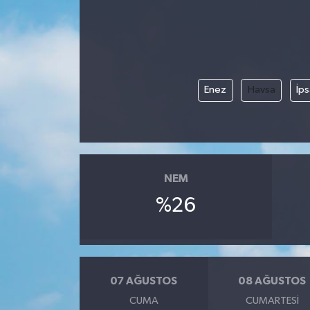
Enez
Havsa
İps
NEM
%26
07 AĞUSTOS
08 AĞUSTOS
CUMA
CUMARTESI