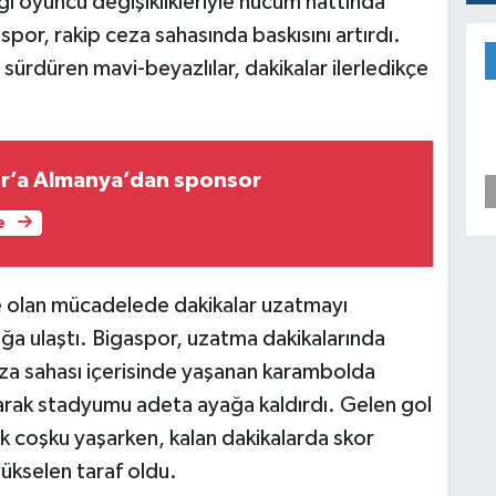
ığı oyuncu değişiklikleriyle hücum hattında
spor, rakip ceza sahasında baskısını artırdı.
 sürdüren mavi-beyazlılar, dakikalar ilerledikçe
r’a Almanya’dan sponsor
e
 olan mücadelede dakikalar uzatmayı
ğa ulaştı. Bigaspor, uzatma dakikalarında
eza sahası içerisinde yaşanan karambolda
ırarak stadyumu adeta ayağa kaldırdı. Gelen gol
ük coşku yaşarken, kalan dakikalarda skor
ükselen taraf oldu.