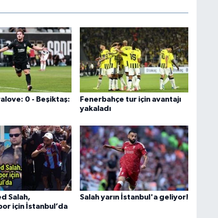
love: 0 - Beşiktaş:
Fenerbahçe tur için avantajı
yakaladı
 Salah,
Salah yarın İstanbul'a geliyor!
or için İstanbul’da