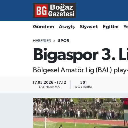
Asayiş
Hava Durumu
Gündem
Asayiş
Siyaset
Eğitim
Y
Eğitim
Trafik Durumu
HABERLER
SPOR
Bigaspor 3. Li
Ekonomi
Süper Lig Puan Durumu ve Fikstür
Gündem
Tüm Manşetler
Bölgesel Amatör Lig (BAL) play-
Kültür ve Sanat
Son Dakika Haberleri
17.05.2026 - 17:12
501
YAYINLANMA
GÖSTERIM
Magazin
Haber Arşivi
Resmi İlanlar
Sağlık