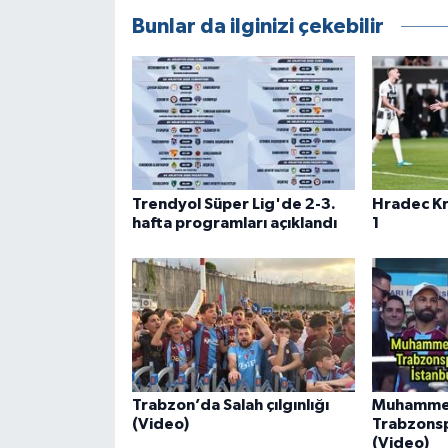
Bunlar da ilginizi çekebilir
Trendyol Süper Lig'de 2-3.
Hradec Kra
hafta programları açıklandı
1
Trabzon’da Salah çılgınlığı
Muhammed
(Video)
Trabzonsp
(Video)