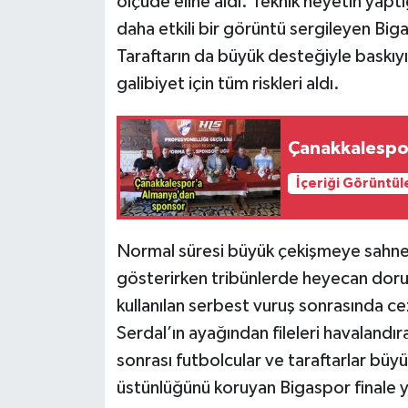
ölçüde eline aldı. Teknik heyetin yapt
daha etkili bir görüntü sergileyen Biga
Taraftarın da büyük desteğiyle baskıyı
galibiyet için tüm riskleri aldı.
Çanakkalespo
İçeriği Görüntül
Normal süresi büyük çekişmeye sahne
gösterirken tribünlerde heyecan doru
kullanılan serbest vuruş sonrasında c
Serdal’ın ayağından fileleri havaland
sonrası futbolcular ve taraftarlar büy
üstünlüğünü koruyan Bigaspor finale y