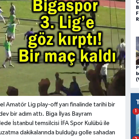
Ç
B
F
R
P
b
(
 Amatör Lig play-off yarı finalinde tarihi bir
1
dev bir adım attı. Biga İlyas Bayram
e İstanbul temsilcisi İFA Spor Kulübü ile
, uzatma dakikalarında bulduğu golle sahadan