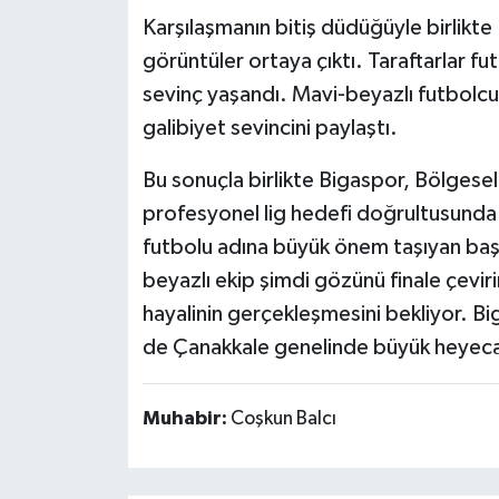
Karşılaşmanın bitiş düdüğüyle birlik
görüntüler ortaya çıktı. Taraftarlar fu
sevinç yaşandı. Mavi-beyazlı futbolcula
galibiyet sevincini paylaştı.
Bu sonuçla birlikte Bigaspor, Bölgesel
profesyonel lig hedefi doğrultusunda 
futbolu adına büyük önem taşıyan baş
beyazlı ekip şimdi gözünü finale çevirir
hayalinin gerçekleşmesini bekliyor. B
de Çanakkale genelinde büyük heyecan
Muhabir:
Coşkun Balcı