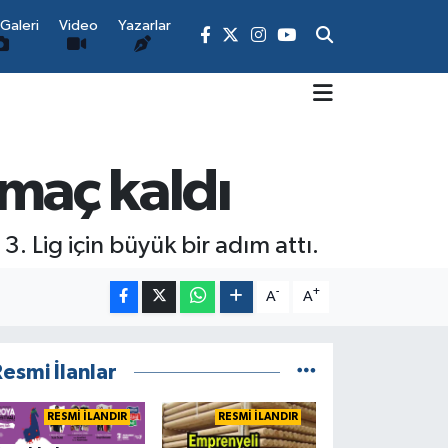
Galeri
Video
Yazarlar
 maç kaldı
. Lig için büyük bir adım attı.
-
+
A
A
esmi İlanlar
RESMİ İLANDIR
RESMİ İLANDIR