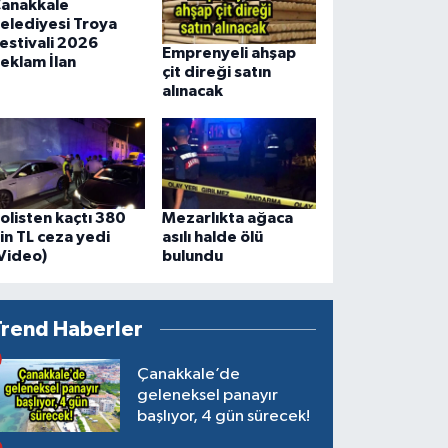
anakkale
elediyesi Troya
estivali 2026
Emprenyeli ahşap
eklam İlan
çit direği satın
alınacak
olisten kaçtı 380
Mezarlıkta ağaca
in TL ceza yedi
asılı halde ölü
Video)
bulundu
Trend Haberler
Çanakkale’de
geleneksel panayır
başlıyor, 4 gün sürecek!