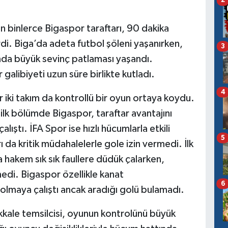
2
n binlerce Bigaspor taraftarı, 90 dakika
i. Biga’da adeta futbol şöleni yaşanırken,
3
da büyük sevinç patlaması yaşandı.
 galibiyeti uzun süre birlikte kutladı.
4
r iki takım da kontrollü bir oyun ortaya koydu.
lk bölümde Bigaspor, taraftar avantajını
lıştı. İFA Spor ise hızlı hücumlarla etkili
5
ı da kritik müdahalelerle gole izin vermedi. İlk
hakem sık sık faullere düdük çalarken,
edi. Bigaspor özellikle kanat
6
 olmaya çalıştı ancak aradığı golü bulamadı.
kale temsilcisi, oyunun kontrolünü büyük