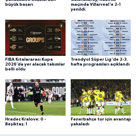
büyük başarı
maçında Villarreal'e 2-1
yenildi
FIBA Kıtalararası Kupa
Trendyol Süper Lig'de 2-3.
2026’da yer alacak takımlar
hafta programları açıklandı
belli oldu
Hradec Kralove: 0 -
Fenerbahçe tur için avantajı
Beşiktaş: 1
yakaladı