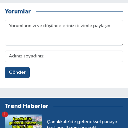
Yorumlar
Gönder
Trend Haberler
1
Çanakkale’de geleneksel panayır
başlıyor, 4 gün sürecek!