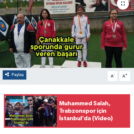
Paylaş
-
+
A
A
Muhammed Salah,
Trabzonspor için
İstanbul’da (Video)