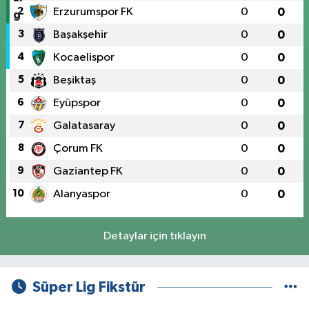
2
Erzurumspor FK
0
0
3
Başakşehir
0
0
4
Kocaelispor
0
0
5
Beşiktaş
0
0
6
Eyüpspor
0
0
7
Galatasaray
0
0
8
Çorum FK
0
0
9
Gaziantep FK
0
0
10
Alanyaspor
0
0
Detaylar için tıklayın
Süper Lig Fikstür