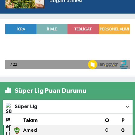
doğal hazinesi
Süper Lig Puan Durumu
Süper Lig
#
Takım
O
P
1
Amed
0
0