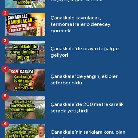
2
Çanakkale kavrulacak,
termometreler o dereceyi
görecek!
3
Çanakkale’de oraya doğalgaz
geliyor!
4
Çanakkale'de yangın, ekipler
seferber oldu
5
Çanakkale’de 200 metrekarelik
serada yetiştirdi
6
Çanakkale’nin şarkılara konu olan