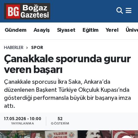
Asayiş
Hava Durumu
Gündem
Asayiş
Siyaset
Eğitim
Yerel
Üniv
Eğitim
Trafik Durumu
HABERLER
SPOR
Ekonomi
Süper Lig Puan Durumu ve Fikstür
Çanakkale sporunda gurur
veren başarı
Gündem
Tüm Manşetler
Çanakkale sporcusu İkra Saka, Ankara’da
Kültür ve Sanat
Son Dakika Haberleri
düzenlenen Başkent Türkiye Okçuluk Kupası’nda
gösterdiği performansla büyük bir başarıya imza
Magazin
Haber Arşivi
attı.
Resmi İlanlar
17.05.2026 - 10:00
52
YAYINLANMA
GÖSTERIM
Sağlık