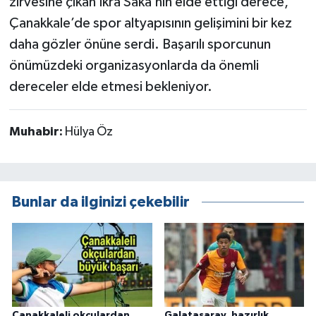
zirvesine çıkan İkra Saka’nın elde ettiği derece,
Çanakkale’de spor altyapısının gelişimini bir kez
daha gözler önüne serdi. Başarılı sporcunun
önümüzdeki organizasyonlarda da önemli
dereceler elde etmesi bekleniyor.
Muhabir:
Hülya Öz
Bunlar da ilginizi çekebilir
Çanakkaleli okçulardan
Galatasaray, hazırlık