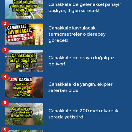
Çanakkale’de geleneksel panayır
başlıyor, 4 gün sürecek!
2
Çanakkale kavrulacak,
termometreler o dereceyi
görecek!
3
Çanakkale’de oraya doğalgaz
geliyor!
4
Çanakkale'de yangın, ekipler
seferber oldu
5
Çanakkale’de 200 metrekarelik
serada yetiştirdi
6