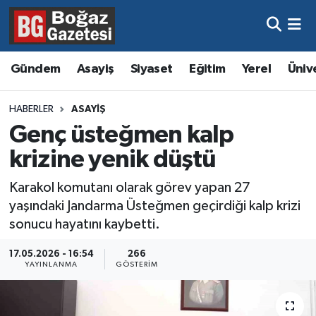
Asayiş
Hava Durumu
Gündem
Asayiş
Siyaset
Eğitim
Yerel
Üniv
Eğitim
Trafik Durumu
HABERLER
ASAYIŞ
Ekonomi
Süper Lig Puan Durumu ve Fikstür
Genç üsteğmen kalp
krizine yenik düştü
Gündem
Tüm Manşetler
Karakol komutanı olarak görev yapan 27
Kültür ve Sanat
Son Dakika Haberleri
yaşındaki Jandarma Üsteğmen geçirdiği kalp krizi
sonucu hayatını kaybetti.
Magazin
Haber Arşivi
17.05.2026 - 16:54
266
YAYINLANMA
GÖSTERIM
Resmi İlanlar
Sağlık