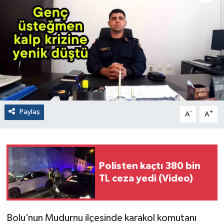
Paylaş
-
+
A
A
Polisten kaçtı 380 bin
TL ceza yedi (Video)
Bolu’nun Mudurnu ilçesinde karakol komutanı