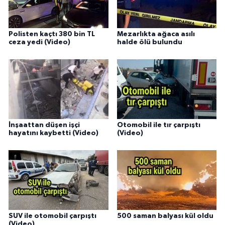
Polisten kaçtı 380 bin TL
Mezarlıkta ağaca asılı
ceza yedi (Video)
halde ölü bulundu
İnşaattan düşen işçi
Otomobil ile tır çarpıştı
hayatını kaybetti (Video)
(Video)
SUV ile otomobil çarpıştı
500 saman balyası kül oldu
(Video)