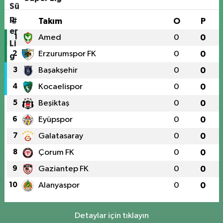
#
Takım
O
P
1
Amed
0
0
2
Erzurumspor FK
0
0
3
Başakşehir
0
0
4
Kocaelispor
0
0
5
Beşiktaş
0
0
6
Eyüpspor
0
0
7
Galatasaray
0
0
8
Çorum FK
0
0
9
Gaziantep FK
0
0
10
Alanyaspor
0
0
Detaylar için tıklayın