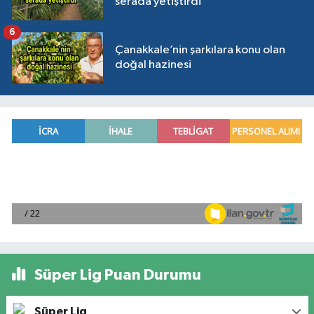
serada yetiştirdi
6
Çanakkale’nin şarkılara konu olan
doğal hazinesi
Süper Lig Puan Durumu
Süper Lig