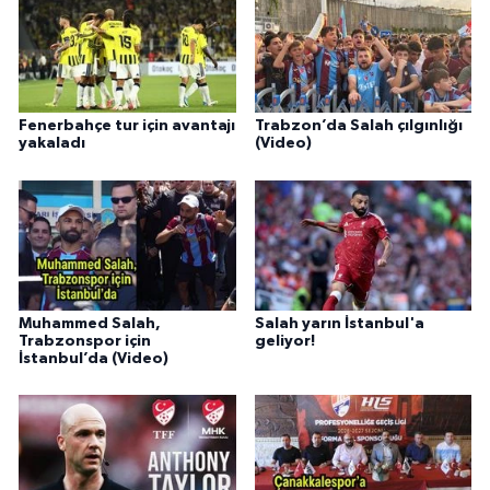
Fenerbahçe tur için avantajı
Trabzon’da Salah çılgınlığı
yakaladı
(Video)
Muhammed Salah,
Salah yarın İstanbul'a
Trabzonspor için
geliyor!
İstanbul’da (Video)