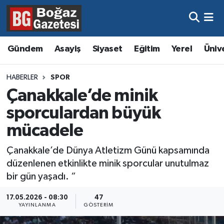
Asayiş
Hava Durumu
Gündem
Asayiş
Siyaset
Eğitim
Yerel
Üniv
Eğitim
Trafik Durumu
HABERLER
SPOR
Ekonomi
Süper Lig Puan Durumu ve Fikstür
Çanakkale’de minik
sporculardan büyük
Gündem
Tüm Manşetler
mücadele
Kültür ve Sanat
Son Dakika Haberleri
Çanakkale’de Dünya Atletizm Günü kapsamında
düzenlenen etkinlikte minik sporcular unutulmaz
Magazin
Haber Arşivi
bir gün yaşadı. “
Resmi İlanlar
17.05.2026 - 08:30
47
YAYINLANMA
GÖSTERIM
Sağlık