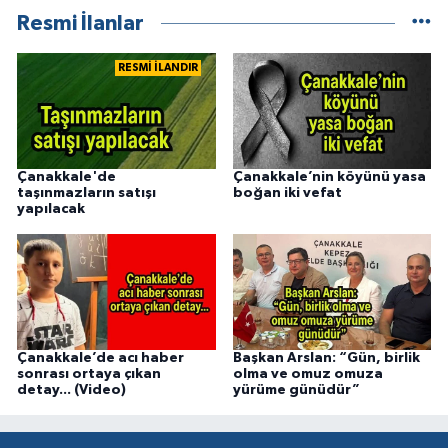
Resmi İlanlar
RESMİ İLANDIR
Çanakkale'de
Çanakkale’nin köyünü yasa
taşınmazların satışı
boğan iki vefat
yapılacak
Çanakkale’de acı haber
Başkan Arslan: “Gün, birlik
sonrası ortaya çıkan
olma ve omuz omuza
detay... (Video)
yürüme günüdür”