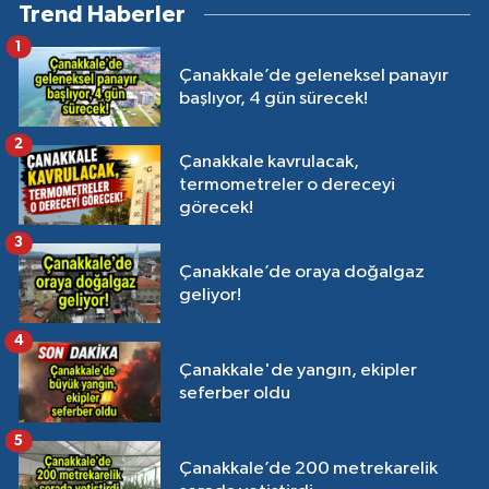
Trend Haberler
1
Çanakkale’de geleneksel panayır
başlıyor, 4 gün sürecek!
2
Çanakkale kavrulacak,
termometreler o dereceyi
görecek!
3
Çanakkale’de oraya doğalgaz
geliyor!
4
Çanakkale'de yangın, ekipler
seferber oldu
5
Çanakkale’de 200 metrekarelik