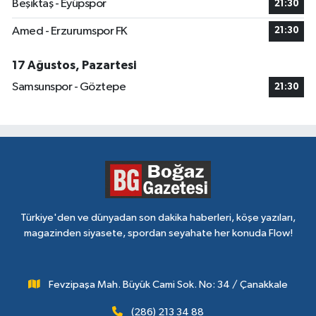
Beşiktaş - Eyüpspor
21:30
Amed - Erzurumspor FK
21:30
17 Ağustos, Pazartesi
Samsunspor - Göztepe
21:30
Türkiye'den ve dünyadan son dakika haberleri, köşe yazıları,
magazinden siyasete, spordan seyahate her konuda Flow!
Fevzipaşa Mah. Büyük Cami Sok. No: 34 / Çanakkale
(286) 213 34 88