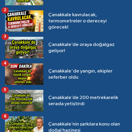
2
Çanakkale kavrulacak,
termometreler o dereceyi
görecek!
3
Çanakkale’de oraya doğalgaz
geliyor!
4
Çanakkale'de yangın, ekipler
seferber oldu
5
Çanakkale’de 200 metrekarelik
serada yetiştirdi
6
Çanakkale’nin şarkılara konu olan
doğal hazinesi