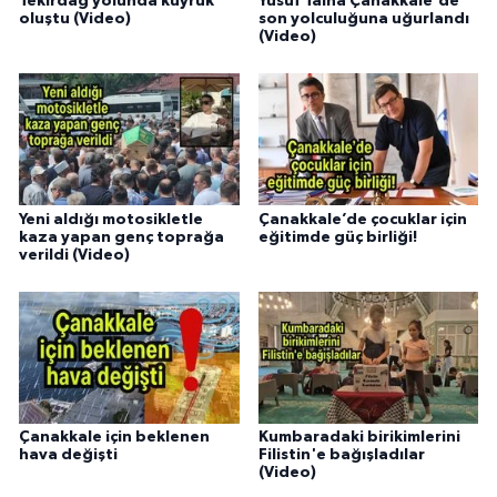
Tekirdağ yolunda kuyruk
Yusuf Talha Çanakkale'de
oluştu (Video)
son yolculuğuna uğurlandı
(Video)
Yeni aldığı motosikletle
Çanakkale’de çocuklar için
kaza yapan genç toprağa
eğitimde güç birliği!
verildi (Video)
Çanakkale için beklenen
Kumbaradaki birikimlerini
hava değişti
Filistin'e bağışladılar
(Video)