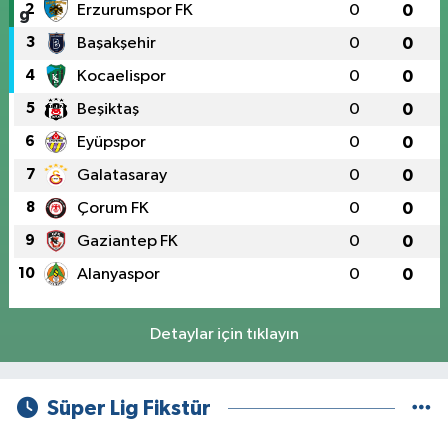
2
Erzurumspor FK
0
0
3
Başakşehir
0
0
4
Kocaelispor
0
0
5
Beşiktaş
0
0
6
Eyüpspor
0
0
7
Galatasaray
0
0
8
Çorum FK
0
0
9
Gaziantep FK
0
0
10
Alanyaspor
0
0
Detaylar için tıklayın
Süper Lig Fikstür