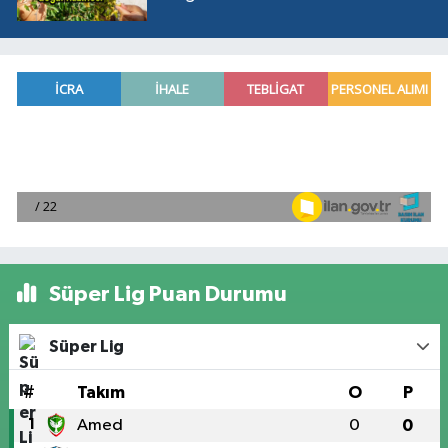
Süper Lig Puan Durumu
Süper Lig
#
Takım
O
P
1
Amed
0
0