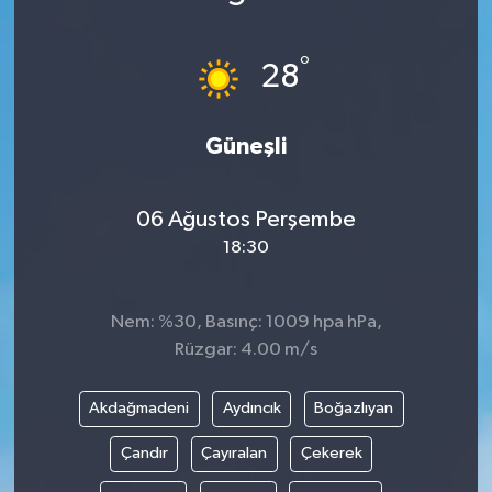
°
28
Güneşli
06 Ağustos Perşembe
18:30
Nem: %30, Basınç: 1009 hpa hPa,
Rüzgar: 4.00 m/s
Akdağmadeni
Aydıncık
Boğazlıyan
Çandır
Çayıralan
Çekerek