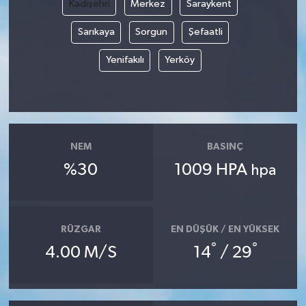
Kadışehri
Merkez
Saraykent
Sarıkaya
Sorgun
Şefaatli
Yenifakılı
Yerköy
NEM
BASINÇ
%30
1009 HPA
hpa
RÜZGAR
EN DÜŞÜK / EN YÜKSEK
°
°
4.00 M/S
14
/ 29