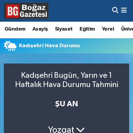
Asayiş
Hava Durumu
Gündem
Asayiş
Siyaset
Eğitim
Yerel
Üniv
Eğitim
Trafik Durumu
Kadışehri Hava Durumu
Ekonomi
Süper Lig Puan Durumu ve Fikstür
Gündem
Tüm Manşetler
Kadışehri Bugün, Yarın ve 1
Kültür ve Sanat
Son Dakika Haberleri
Haftalık Hava Durumu Tahmini
Magazin
Haber Arşivi
ŞU AN
Resmi İlanlar
Sağlık
Yozgat