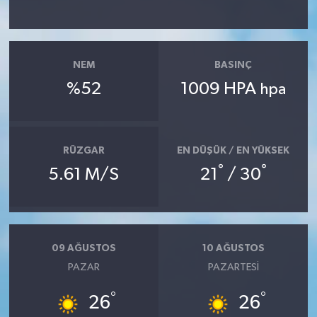
NEM
BASINÇ
%52
1009 HPA
hpa
RÜZGAR
EN DÜŞÜK / EN YÜKSEK
°
°
5.61 M/S
21
/ 30
09 AĞUSTOS
10 AĞUSTOS
PAZAR
PAZARTESI
°
°
26
26