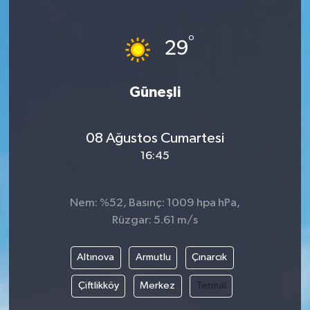
°
29
Güneşli
08 Ağustos Cumartesi
16:45
Nem: %52, Basınç: 1009 hpa hPa,
Rüzgar: 5.61 m/s
Altınova
Armutlu
Çınarcık
Çiftlikköy
Merkez
Termal