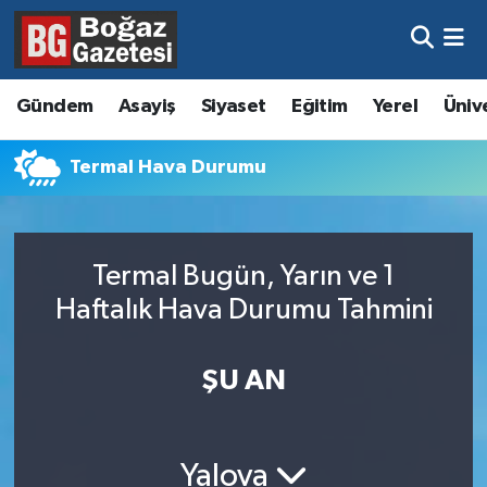
Asayiş
Hava Durumu
Gündem
Asayiş
Siyaset
Eğitim
Yerel
Üniv
Eğitim
Trafik Durumu
Termal Hava Durumu
Ekonomi
Süper Lig Puan Durumu ve Fikstür
Gündem
Tüm Manşetler
Termal Bugün, Yarın ve 1
Kültür ve Sanat
Son Dakika Haberleri
Haftalık Hava Durumu Tahmini
Magazin
Haber Arşivi
ŞU AN
Resmi İlanlar
Sağlık
Yalova