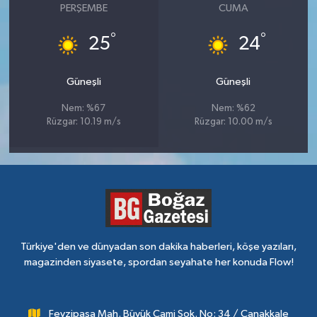
PERŞEMBE
CUMA
°
°
25
24
Güneşli
Güneşli
Nem: %67
Nem: %62
Rüzgar: 10.19 m/s
Rüzgar: 10.00 m/s
Türkiye'den ve dünyadan son dakika haberleri, köşe yazıları,
magazinden siyasete, spordan seyahate her konuda Flow!
Fevzipaşa Mah. Büyük Cami Sok. No: 34 / Çanakkale