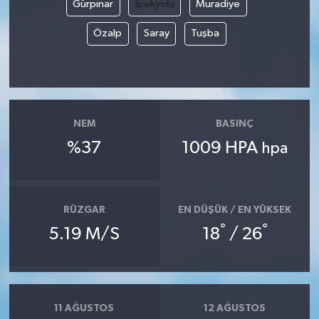
Gürpınar
İpekyolu
Muradiye
Özalp
Saray
Tuşba
NEM
BASINÇ
%37
1009 HPA
hpa
RÜZGAR
EN DÜŞÜK / EN YÜKSEK
°
°
5.19 M/S
18
/ 26
11 AĞUSTOS
12 AĞUSTOS