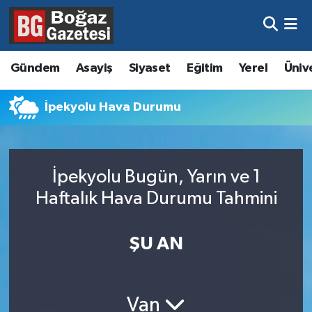
Asayiş
Hava Durumu
Gündem
Asayiş
Siyaset
Eğitim
Yerel
Üniv
Eğitim
Trafik Durumu
İpekyolu Hava Durumu
Ekonomi
Süper Lig Puan Durumu ve Fikstür
Gündem
Tüm Manşetler
İpekyolu Bugün, Yarın ve 1
Kültür ve Sanat
Son Dakika Haberleri
Haftalık Hava Durumu Tahmini
Magazin
Haber Arşivi
ŞU AN
Resmi İlanlar
Sağlık
Van