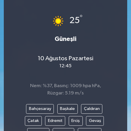
°
25
Güneşli
10 Ağustos Pazartesi
12:45
Nem: %37, Basınç: 1009 hpa hPa,
Rüzgar: 5.19 m/s
Bahçesaray
Başkale
Çaldıran
Çatak
Edremit
Erciş
Gevaş