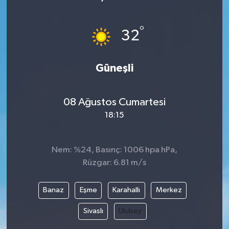
°
32
Güneşli
08 Ağustos Cumartesi
18:15
Nem: %24, Basınç: 1006 hpa hPa,
Rüzgar: 6.81 m/s
Banaz
Eşme
Karahallı
Merkez
Sivaslı
Ulubey