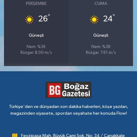
PERŞEMBE
CUMA
°
°
26
24
Güneşli
Güneşli
Nem: %36
Nem: %38
Rüzgar: 8.00 m/s
Rüzgar: 7.61 m/s
Türkiye'den ve dünyadan son dakika haberleri, köşe yazıları,
magazinden siyasete, spordan seyahate her konuda Flow!
Fevzipaşa Mah. Büyük Cami Sok. No: 34 / Çanakkale