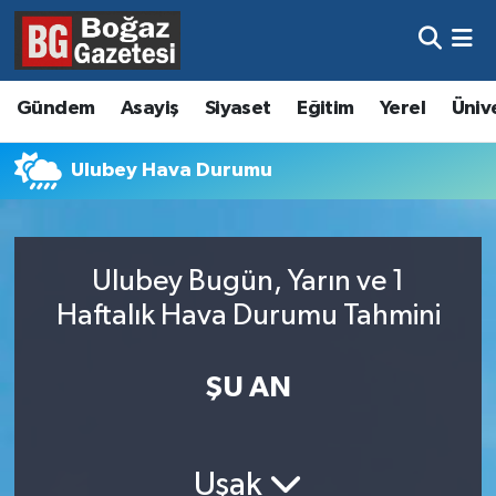
Asayiş
Hava Durumu
Gündem
Asayiş
Siyaset
Eğitim
Yerel
Üniv
Eğitim
Trafik Durumu
Ulubey Hava Durumu
Ekonomi
Süper Lig Puan Durumu ve Fikstür
Gündem
Tüm Manşetler
Ulubey Bugün, Yarın ve 1
Kültür ve Sanat
Son Dakika Haberleri
Haftalık Hava Durumu Tahmini
Magazin
Haber Arşivi
ŞU AN
Resmi İlanlar
Sağlık
Uşak