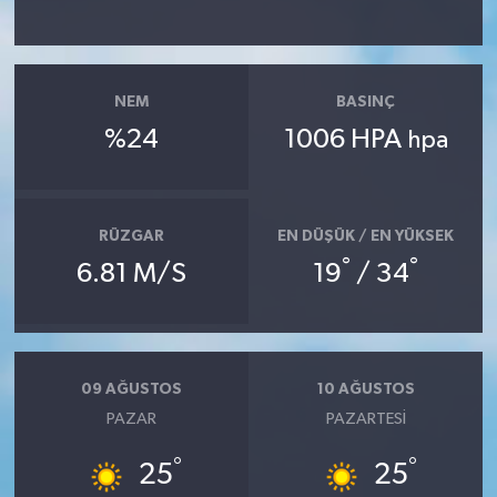
NEM
BASINÇ
%24
1006 HPA
hpa
RÜZGAR
EN DÜŞÜK / EN YÜKSEK
°
°
6.81 M/S
19
/ 34
09 AĞUSTOS
10 AĞUSTOS
PAZAR
PAZARTESI
°
°
25
25