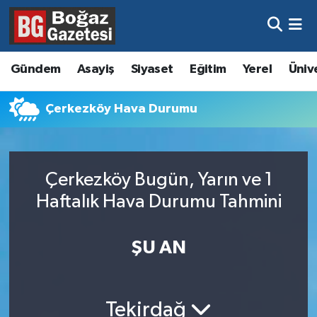
Asayiş
Hava Durumu
Gündem
Asayiş
Siyaset
Eğitim
Yerel
Üniv
Eğitim
Trafik Durumu
Çerkezköy Hava Durumu
Ekonomi
Süper Lig Puan Durumu ve Fikstür
Gündem
Tüm Manşetler
Çerkezköy Bugün, Yarın ve 1
Kültür ve Sanat
Son Dakika Haberleri
Haftalık Hava Durumu Tahmini
Magazin
Haber Arşivi
ŞU AN
Resmi İlanlar
Sağlık
Tekirdağ