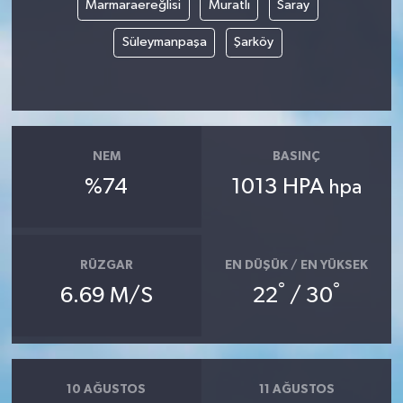
Marmaraereğlisi
Muratlı
Saray
Süleymanpaşa
Şarköy
NEM
BASINÇ
%74
1013 HPA
hpa
RÜZGAR
EN DÜŞÜK / EN YÜKSEK
°
°
6.69 M/S
22
/ 30
10 AĞUSTOS
11 AĞUSTOS