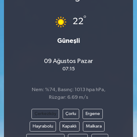
°
22
Güneşli
09 Ağustos Pazar
07:15
Nem: %74, Basınç: 1013 hpa hPa,
Rüzgar: 6.69 m/s
Çerkezköy
Çorlu
Ergene
Hayrabolu
Kapaklı
Malkara