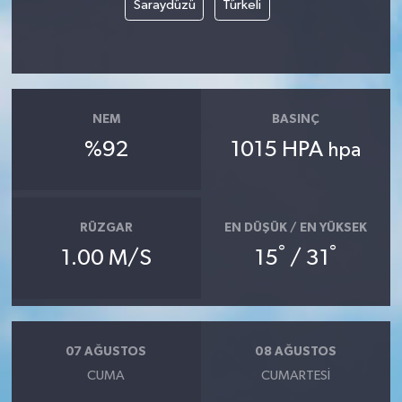
Saraydüzü
Türkeli
NEM
BASINÇ
%92
1015 HPA
hpa
RÜZGAR
EN DÜŞÜK / EN YÜKSEK
°
°
1.00 M/S
15
/ 31
07 AĞUSTOS
08 AĞUSTOS
CUMA
CUMARTESI