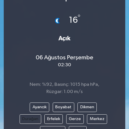
°
16
Açık
06 Ağustos Perşembe
02:30
Nem: %92, Basınç: 1015 hpa hPa,
Rüzgar: 1.00 m/s
Ayancık
Boyabat
Dikmen
Durağan
Erfelek
Gerze
Merkez