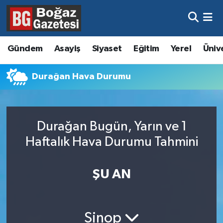
Asayiş
Hava Durumu
Gündem
Asayiş
Siyaset
Eğitim
Yerel
Üniv
Eğitim
Trafik Durumu
Durağan Hava Durumu
Ekonomi
Süper Lig Puan Durumu ve Fikstür
Gündem
Tüm Manşetler
Durağan Bugün, Yarın ve 1
Kültür ve Sanat
Son Dakika Haberleri
Haftalık Hava Durumu Tahmini
Magazin
Haber Arşivi
ŞU AN
Resmi İlanlar
Sağlık
Sinop