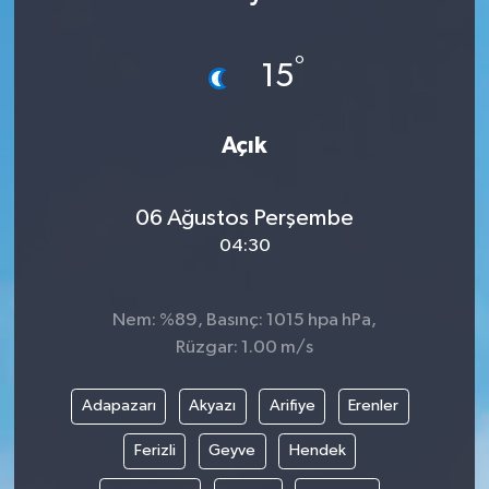
°
15
Açık
06 Ağustos Perşembe
04:30
Nem: %89, Basınç: 1015 hpa hPa,
Rüzgar: 1.00 m/s
Adapazarı
Akyazı
Arifiye
Erenler
Ferizli
Geyve
Hendek