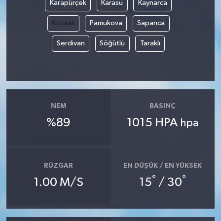
Karapürçek
Karasu
Kaynarca
Kocaali
Pamukova
Sapanca
Serdivan
Söğütlü
Taraklı
NEM
BASINÇ
%89
1015 HPA
hpa
RÜZGAR
EN DÜŞÜK / EN YÜKSEK
°
°
1.00 M/S
15
/ 30