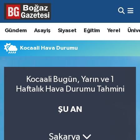
Asayiş
Hava Durumu
Gündem
Asayiş
Siyaset
Eğitim
Yerel
Üniv
Eğitim
Trafik Durumu
Kocaali Hava Durumu
Ekonomi
Süper Lig Puan Durumu ve Fikstür
Gündem
Tüm Manşetler
Kocaali Bugün, Yarın ve 1
Kültür ve Sanat
Son Dakika Haberleri
Haftalık Hava Durumu Tahmini
Magazin
Haber Arşivi
ŞU AN
Resmi İlanlar
Sağlık
Sakarya