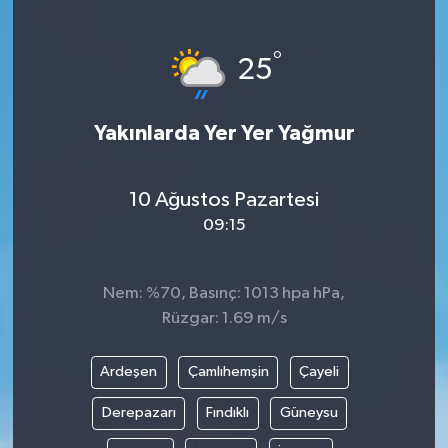
°
25
Yakınlarda Yer Yer Yağmur
10 Ağustos Pazartesi
09:15
Nem: %70, Basınç: 1013 hpa hPa,
Rüzgar: 1.69 m/s
Ardeşen
Çamlıhemşin
Çayeli
Derepazarı
Fındıklı
Güneysu