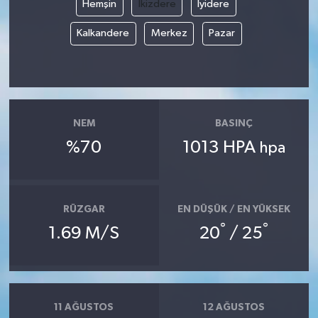
Hemşin
İkizdere
İyidere
Kalkandere
Merkez
Pazar
NEM
BASINÇ
%70
1013 HPA
hpa
RÜZGAR
EN DÜŞÜK / EN YÜKSEK
°
°
1.69 M/S
20
/ 25
11 AĞUSTOS
12 AĞUSTOS