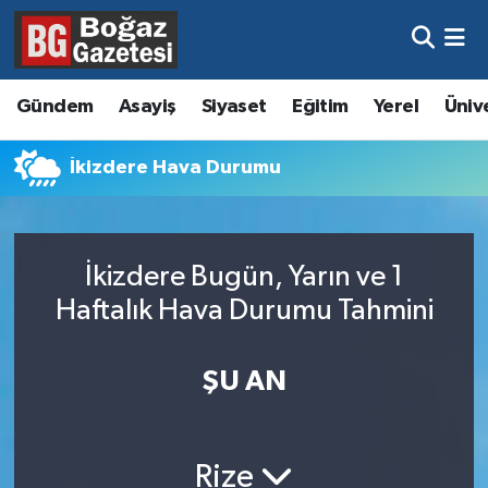
Asayiş
Hava Durumu
Gündem
Asayiş
Siyaset
Eğitim
Yerel
Üniv
Eğitim
Trafik Durumu
İkizdere Hava Durumu
Ekonomi
Süper Lig Puan Durumu ve Fikstür
Gündem
Tüm Manşetler
İkizdere Bugün, Yarın ve 1
Kültür ve Sanat
Son Dakika Haberleri
Haftalık Hava Durumu Tahmini
Magazin
Haber Arşivi
ŞU AN
Resmi İlanlar
Sağlık
Rize