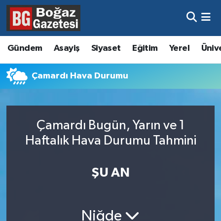
Asayiş
Hava Durumu
Gündem
Asayiş
Siyaset
Eğitim
Yerel
Üniv
Eğitim
Trafik Durumu
Çamardı Hava Durumu
Ekonomi
Süper Lig Puan Durumu ve Fikstür
Gündem
Tüm Manşetler
Çamardı Bugün, Yarın ve 1
Kültür ve Sanat
Son Dakika Haberleri
Haftalık Hava Durumu Tahmini
Magazin
Haber Arşivi
ŞU AN
Resmi İlanlar
Sağlık
Niğde