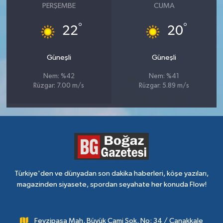
PERŞEMBE
CUMA
°
°
22
20
Güneşli
Güneşli
Nem: %42
Nem: %41
Rüzgar: 7.00 m/s
Rüzgar: 5.89 m/s
Türkiye'den ve dünyadan son dakika haberleri, köşe yazıları,
magazinden siyasete, spordan seyahate her konuda Flow!
Fevzipaşa Mah. Büyük Cami Sok. No: 34 / Çanakkale