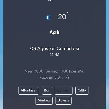
°
20
Açık
08 Ağustos Cumartesi
21:45
Nem: %30, Basınç: 1008 hpa hPa,
Rüzgar: 3.31 m/s
Altunhisar
Bor
Çamardı
Çiftlik
Merkez
Ulukışla