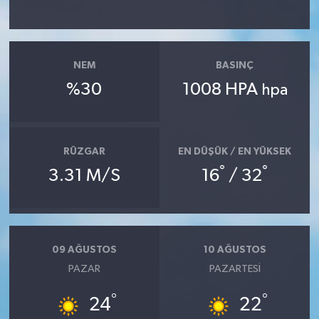
NEM
BASINÇ
%30
1008 HPA
hpa
RÜZGAR
EN DÜŞÜK / EN YÜKSEK
°
°
3.31 M/S
16
/ 32
09 AĞUSTOS
10 AĞUSTOS
PAZAR
PAZARTESI
°
°
24
22