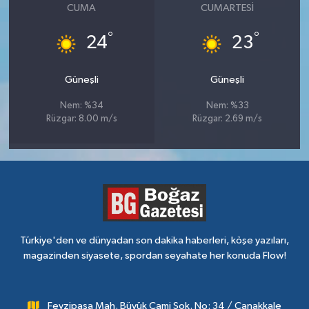
CUMA
CUMARTESI
°
°
24
23
Güneşli
Güneşli
Nem: %34
Nem: %33
Rüzgar: 8.00 m/s
Rüzgar: 2.69 m/s
Türkiye'den ve dünyadan son dakika haberleri, köşe yazıları,
magazinden siyasete, spordan seyahate her konuda Flow!
Fevzipaşa Mah. Büyük Cami Sok. No: 34 / Çanakkale