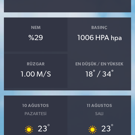
NEM
BASINÇ
%29
1006 HPA
hpa
RÜZGAR
EN DÜŞÜK / EN YÜKSEK
°
°
1.00 M/S
18
/ 34
10 AĞUSTOS
11 AĞUSTOS
PAZARTESI
SALI
°
°
23
23