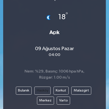
°
18
Açık
09 Ağustos Pazar
04:00
Nem: %29, Basınç: 1006 hpa hPa,
Rüzgar: 1.00 m/s
Bulanık
Hasköy
Korkut
Malazgirt
Merkez
Varto