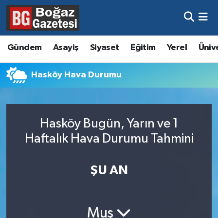
Asayiş
Hava Durumu
Gündem
Asayiş
Siyaset
Eğitim
Yerel
Üniv
Eğitim
Trafik Durumu
Hasköy Hava Durumu
Ekonomi
Süper Lig Puan Durumu ve Fikstür
Gündem
Tüm Manşetler
Hasköy Bugün, Yarın ve 1
Kültür ve Sanat
Son Dakika Haberleri
Haftalık Hava Durumu Tahmini
Magazin
Haber Arşivi
ŞU AN
Resmi İlanlar
Sağlık
Muş