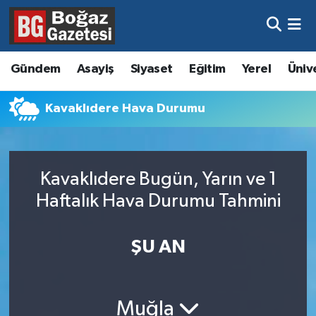
Asayiş
Hava Durumu
Gündem
Asayiş
Siyaset
Eğitim
Yerel
Üniv
Eğitim
Trafik Durumu
Kavaklıdere Hava Durumu
Ekonomi
Süper Lig Puan Durumu ve Fikstür
Gündem
Tüm Manşetler
Kavaklıdere Bugün, Yarın ve 1
Kültür ve Sanat
Son Dakika Haberleri
Haftalık Hava Durumu Tahmini
Magazin
Haber Arşivi
ŞU AN
Resmi İlanlar
Sağlık
Muğla