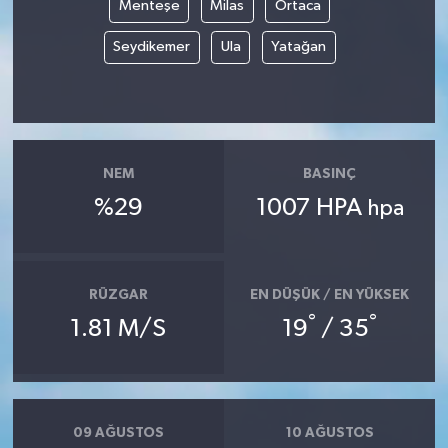
Menteşe
Milas
Ortaca
Seydikemer
Ula
Yatağan
NEM
BASINÇ
%29
1007 HPA
hpa
RÜZGAR
EN DÜŞÜK / EN YÜKSEK
°
°
1.81 M/S
19
/ 35
09 AĞUSTOS
10 AĞUSTOS