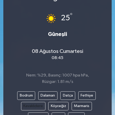
°
25
Güneşli
08 Ağustos Cumartesi
08:45
Nem: %29, Basınç: 1007 hpa hPa,
Rüzgar: 1.81 m/s
Bodrum
Dalaman
Datça
Fethiye
Kavaklıdere
Köyceğiz
Marmaris