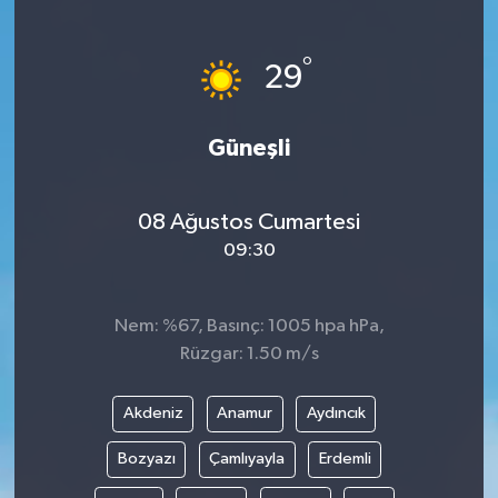
°
29
Güneşli
08 Ağustos Cumartesi
09:30
Nem: %67, Basınç: 1005 hpa hPa,
Rüzgar: 1.50 m/s
Akdeniz
Anamur
Aydıncık
Bozyazı
Çamlıyayla
Erdemli