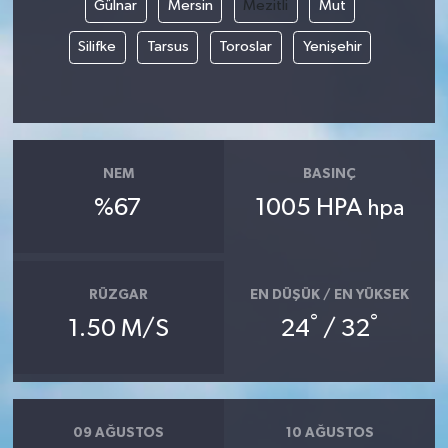
Gülnar
Mersin
Mezitli
Mut
Silifke
Tarsus
Toroslar
Yenişehir
NEM
BASINÇ
%67
1005 HPA
hpa
RÜZGAR
EN DÜŞÜK / EN YÜKSEK
°
°
1.50 M/S
24
/ 32
09 AĞUSTOS
10 AĞUSTOS