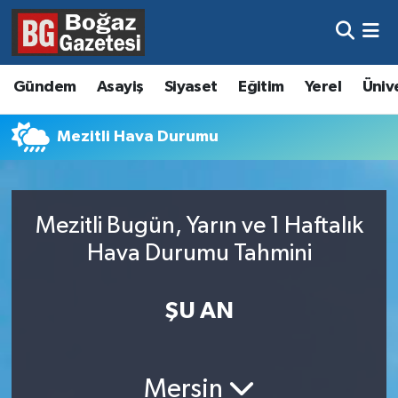
Asayiş
Hava Durumu
Gündem
Asayiş
Siyaset
Eğitim
Yerel
Üniv
Eğitim
Trafik Durumu
Mezitli Hava Durumu
Ekonomi
Süper Lig Puan Durumu ve Fikstür
Gündem
Tüm Manşetler
Mezitli Bugün, Yarın ve 1 Haftalık
Kültür ve Sanat
Son Dakika Haberleri
Hava Durumu Tahmini
Magazin
Haber Arşivi
ŞU AN
Resmi İlanlar
Sağlık
Mersin