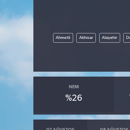
Ahmetli
Akhisar
Alaşehir
D
NEM
%26
07 AĞUSTOS
08 AĞUSTOS