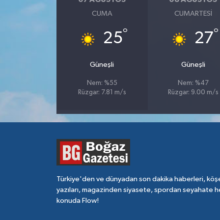
CUMA
CUMARTESI
°
°
25
27
Güneşli
Güneşli
Nem: %55
Nem: %47
Rüzgar: 7.81 m/s
Rüzgar: 9.00 m/s
Türkiye'den ve dünyadan son dakika haberleri, köş
yazıları, magazinden siyasete, spordan seyahate h
konuda Flow!