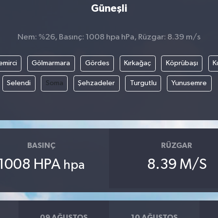
Güneşli
Nem: %26, Basınç: 1008 hpa hPa, Rüzgar: 8.39 m/s
emirci
Gölmarmara
Gördes
Kırkağaç
Köprübaşı
K
Selendi
Soma
Şehzadeler
Turgutlu
Yunusemre
BASINÇ
RÜZGAR
1008 HPA
8.39 M/S
hpa
09 AĞUSTOS
10 AĞUSTOS