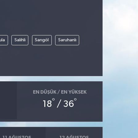
ula
Salihli
Sarıgöl
Saruhanlı
EN DÜŞÜK / EN YÜKSEK
°
°
18
/ 36
11 AĞUSTOS
12 AĞUSTOS