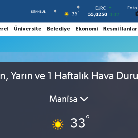
Foto 
EURO
°
35
55,0250
0.02
STERLİN
64,2398
0.2
erel
Üniversite
Belediye
Ekonomi
Resmi İlanlar
GRAM ALTIN
6513.94
0.32
BİST100
13.768
48
BITCOIN
64.602,05
0.69
DOLAR
, Yarın ve 1 Haftalık Hava Dur
47,6006
0.06
Manisa
°
33