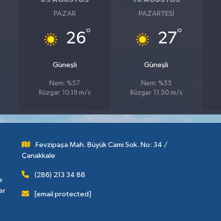
PAZAR
PAZARTESI
°
°
26
27
Güneşli
Güneşli
Nem: %57
Nem: %55
Rüzgar: 10.19 m/s
Rüzgar: 11.50 m/s
Fevzipaşa Mah. Büyük Cami Sok. No: 34 /
Çanakkale
(286) 213 34 88
e
er
[email protected]