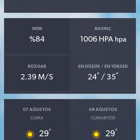
NEM
BASINÇ
%84
1006 HPA
hpa
RÜZGAR
EN DÜŞÜK / EN YÜKSEK
°
°
2.39 M/S
24
/ 35
07 AĞUSTOS
08 AĞUSTOS
CUMA
CUMARTESI
°
°
29
29