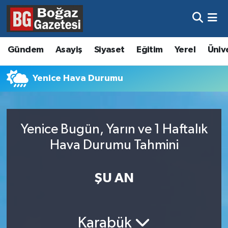
Asayiş
Hava Durumu
Gündem
Asayiş
Siyaset
Eğitim
Yerel
Üniv
Eğitim
Trafik Durumu
Yenice Hava Durumu
Ekonomi
Süper Lig Puan Durumu ve Fikstür
Gündem
Tüm Manşetler
Yenice Bugün, Yarın ve 1 Haftalık
Kültür ve Sanat
Son Dakika Haberleri
Hava Durumu Tahmini
Magazin
Haber Arşivi
ŞU AN
Resmi İlanlar
Sağlık
Karabük