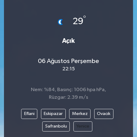
°
29
Açık
06 Ağustos Perşembe
22:15
Nem: %84, Basınç: 1006 hpa hPa,
Rüzgar: 2.39 m/s
Eflani
Eskipazar
Merkez
Ovacık
Safranbolu
Yenice