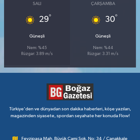
SALI
ÇARŞAMBA
°
°
29
30
Güneşli
Güneşli
Nem: %45
Nem: %44
Rüzgar: 3.89 m/s
Rüzgar: 3.31 m/s
Türkiye'den ve dünyadan son dakika haberleri, köşe yazıları,
magazinden siyasete, spordan seyahate her konuda Flow!
Fevzipaşa Mah. Büyük Cami Sok. No: 34 / Çanakkale