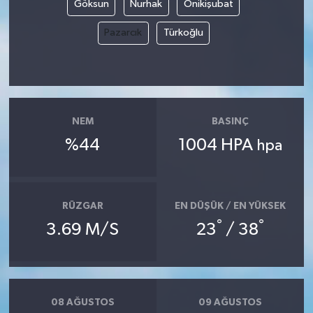
Göksun
Nurhak
Onikişubat
Pazarcık
Türkoğlu
NEM
BASINÇ
%44
1004 HPA
hpa
RÜZGAR
EN DÜŞÜK / EN YÜKSEK
°
°
3.69 M/S
23
/ 38
08 AĞUSTOS
09 AĞUSTOS