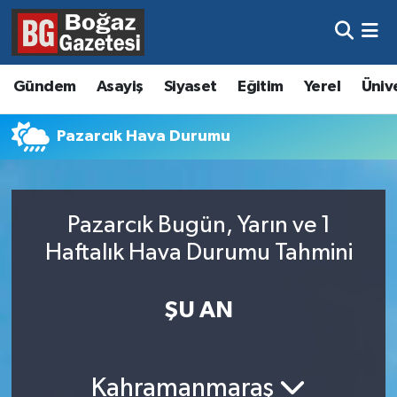
Asayiş
Hava Durumu
Gündem
Asayiş
Siyaset
Eğitim
Yerel
Üniv
Eğitim
Trafik Durumu
Pazarcık Hava Durumu
Ekonomi
Süper Lig Puan Durumu ve Fikstür
Gündem
Tüm Manşetler
Pazarcık Bugün, Yarın ve 1
Kültür ve Sanat
Son Dakika Haberleri
Haftalık Hava Durumu Tahmini
Magazin
Haber Arşivi
ŞU AN
Resmi İlanlar
Sağlık
Kahramanmaraş