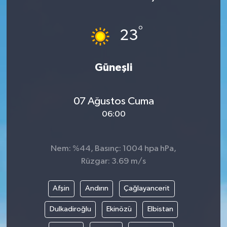
°
23
Güneşli
07 Ağustos Cuma
06:00
Nem: %44, Basınç: 1004 hpa hPa,
Rüzgar: 3.69 m/s
Afşin
Andırın
Çağlayancerit
Dulkadiroğlu
Ekinözü
Elbistan