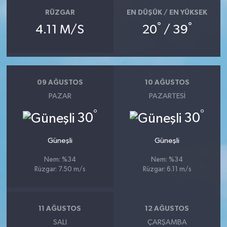
RÜZGAR
EN DÜŞÜK / EN YÜKSEK
°
°
4.11 M/S
20
/ 39
09 AĞUSTOS
10 AĞUSTOS
PAZAR
PAZARTESI
°
°
30
30
Güneşli
Güneşli
Nem: %34
Nem: %34
Rüzgar: 7.50 m/s
Rüzgar: 6.11 m/s
11 AĞUSTOS
12 AĞUSTOS
SALI
ÇARŞAMBA