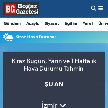
Asayiş
Hava Durumu
Gündem
Asayiş
Siyaset
Eğitim
Yerel
Üniv
Eğitim
Trafik Durumu
Kiraz Hava Durumu
Ekonomi
Süper Lig Puan Durumu ve Fikstür
Gündem
Tüm Manşetler
Kiraz Bugün, Yarın ve 1 Haftalık
Kültür ve Sanat
Son Dakika Haberleri
Hava Durumu Tahmini
Magazin
Haber Arşivi
ŞU AN
Resmi İlanlar
Sağlık
İzmir