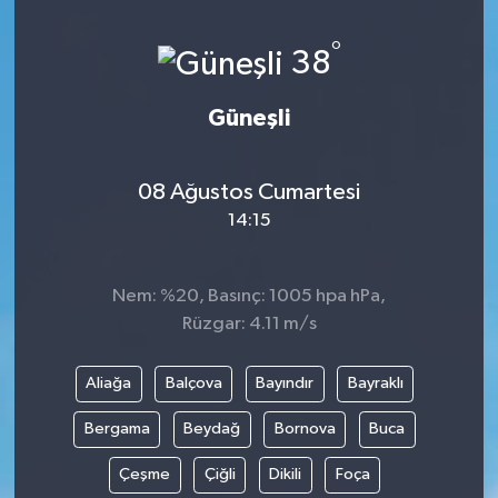
°
38
Güneşli
08 Ağustos Cumartesi
14:15
Nem: %20, Basınç: 1005 hpa hPa,
Rüzgar: 4.11 m/s
Aliağa
Balçova
Bayındır
Bayraklı
Bergama
Beydağ
Bornova
Buca
Çeşme
Çiğli
Dikili
Foça