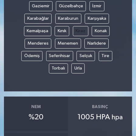
Gaziemir
Güzelbahçe
İzmir
Karabağlar
Karaburun
Karşıyaka
Kemalpaşa
Kınık
Kiraz
Konak
Menderes
Menemen
Narlıdere
Ödemiş
Seferihisar
Selçuk
Tire
Torbalı
Urla
NEM
BASINÇ
%20
1005 HPA
hpa