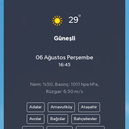
°
29
Güneşli
06 Ağustos Perşembe
16:45
Nem: %50, Basınç: 1011 hpa hPa,
Rüzgar: 6.50 m/s
Adalar
Arnavutköy
Ataşehir
Avcılar
Bağcılar
Bahçelievler