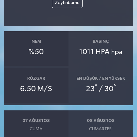
Zeytinburnu
NEM
BASINÇ
%50
1011 HPA
hpa
RÜZGAR
EN DÜŞÜK / EN YÜKSEK
°
°
6.50 M/S
23
/ 30
07 AĞUSTOS
08 AĞUSTOS
CUMA
CUMARTESI