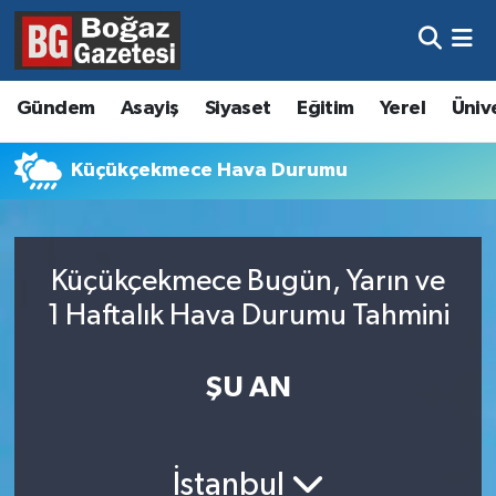
Asayiş
Hava Durumu
Gündem
Asayiş
Siyaset
Eğitim
Yerel
Üniv
Eğitim
Trafik Durumu
Küçükçekmece Hava Durumu
Ekonomi
Süper Lig Puan Durumu ve Fikstür
Gündem
Tüm Manşetler
Küçükçekmece Bugün, Yarın ve
Kültür ve Sanat
Son Dakika Haberleri
1 Haftalık Hava Durumu Tahmini
Magazin
Haber Arşivi
ŞU AN
Resmi İlanlar
Sağlık
İstanbul