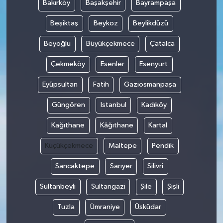
Bakırköy
Başakşehir
Bayrampaşa
Beşiktaş
Beykoz
Beylikdüzü
Beyoğlu
Büyükçekmece
Çatalca
Çekmeköy
Esenler
Esenyurt
Eyüpsultan
Fatih
Gaziosmanpaşa
Güngören
Istanbul
Kadıköy
Kağıthane
Kâğıthane
Kartal
Küçükçekmece
Maltepe
Pendik
Sancaktepe
Sarıyer
Silivri
Sultanbeyli
Sultangazi
Şile
Şişli
Tuzla
Ümraniye
Üsküdar